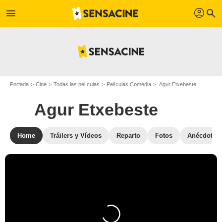
profil
menu
search
Portada
Cine
Todas las películas
Películas Comedia
Agur Etxebeste
Agur Etxebeste
Home
Tráilers y Vídeos
Reparto
Fotos
Anécdotas