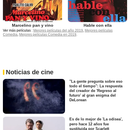
Marcelino pan y vino
Hable con ella
Ver más películas :
Mejores películas del año 2019
,
Mejores películas
Comedia
,
Mejores películas Comedia en 2019
.
Noticias de cine
"La gente pregunta sobre eso
todo el tiempo": La respuesta
del creador de 'Regreso al
futuro' al gran enigma del
DeLorean
Es de lo mejor de 'La odisea',
pero hace 12 años fue
sustituida por Scarlett