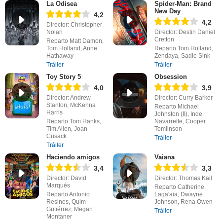
La Odisea
Spider-Man: Brand
New Day
4,2
4,2
Director: Christopher
Nolan
Director: Destin Daniel
Cretton
Reparto Matt Damon,
Tom Holland, Anne
Reparto Tom Holland,
Hathaway
Zendaya, Sadie Sink
Tráiler
Tráiler
Toy Story 5
Obsession
4,0
3,9
Director: Andrew
Director: Curry Barker
Stanton, McKenna
Reparto Michael
Harris
Johnston (II), Inde
Reparto Tom Hanks,
Navarrette, Cooper
Tim Allen, Joan
Tomlinson
Cusack
Tráiler
Tráiler
Haciendo amigos
Vaiana
3,4
3,3
Director: David
Director: Thomas Kail
Marqués
Reparto Catherine
Reparto Antonio
Laga'aia, Dwayne
Resines, Quim
Johnson, Rena Owen
Gutiérrez, Megan
Tráiler
Montaner