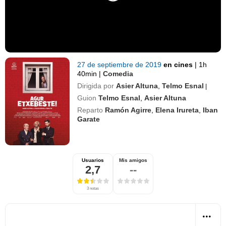
27 de septiembre de 2019
en cines
|
1h
40min
|
Comedia
Dirigida por
Asier Altuna
,
Telmo Esnal
|
Guion
Telmo Esnal
,
Asier Altuna
Reparto
Ramón Agirre
,
Elena Irureta
,
Iban
Garate
Usuarios
Mis amigos
2,7
--
3 notas