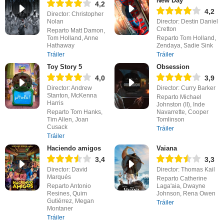
New Day
4,2
4,2
Director: Christopher
Nolan
Director: Destin Daniel
Cretton
Reparto Matt Damon,
Tom Holland, Anne
Reparto Tom Holland,
Hathaway
Zendaya, Sadie Sink
Tráiler
Tráiler
Toy Story 5
Obsession
4,0
3,9
Director: Andrew
Director: Curry Barker
Stanton, McKenna
Reparto Michael
Harris
Johnston (II), Inde
Reparto Tom Hanks,
Navarrette, Cooper
Tim Allen, Joan
Tomlinson
Cusack
Tráiler
Tráiler
Haciendo amigos
Vaiana
3,4
3,3
Director: David
Director: Thomas Kail
Marqués
Reparto Catherine
Reparto Antonio
Laga'aia, Dwayne
Resines, Quim
Johnson, Rena Owen
Gutiérrez, Megan
Tráiler
Montaner
Tráiler