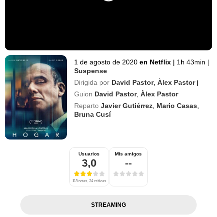
1 de agosto de 2020
en Netflix
|
1h 43min
|
Suspense
Dirigida por
David Pastor
,
Àlex Pastor
|
Guion
David Pastor
,
Àlex Pastor
Reparto
Javier Gutiérrez
,
Mario Casas
,
Bruna Cusí
Usuarios
Mis amigos
3,0
--
118 notas, 34 críticas
STREAMING