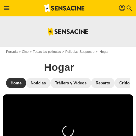
profil
menu
search
Portada
Cine
Todas las películas
Películas Suspense
Hogar
Hogar
Home
Noticias
Tráilers y Vídeos
Reparto
Críticas