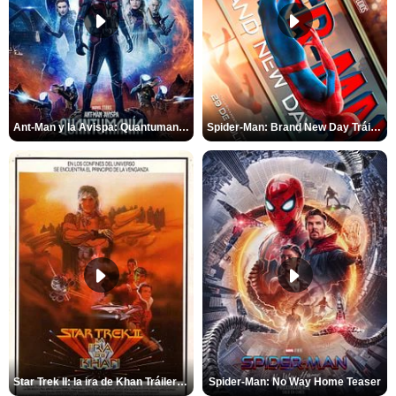
Ant-Man y la Avispa: Quantumanía Tráiler (2)
Spider-Man: Brand New Day Tráiler (3)
Star Trek II: la ira de Khan Tráiler VO
Spider-Man: No Way Home Teaser