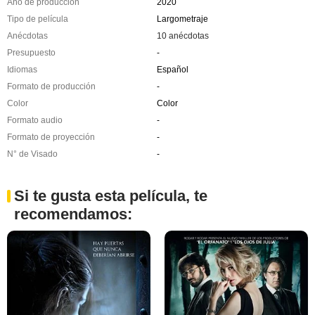
Año de producción
2020
Tipo de película
Largometraje
Anécdotas
10 anécdotas
Presupuesto
-
Idiomas
Español
Formato de producción
-
Color
Color
Formato audio
-
Formato de proyección
-
N° de Visado
-
Si te gusta esta película, te
recomendamos: