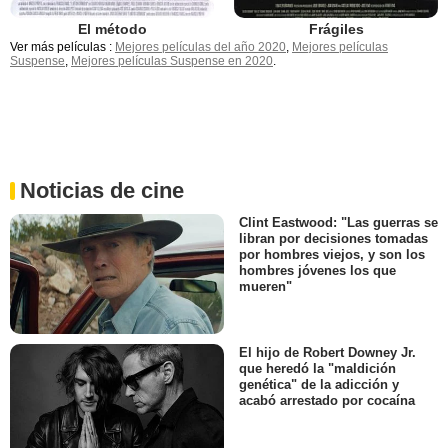
El método
Frágiles
Ver más películas :
Mejores películas del año 2020
,
Mejores películas
Suspense
,
Mejores películas Suspense en 2020
.
Noticias de cine
Clint Eastwood: "Las guerras se
libran por decisiones tomadas
por hombres viejos, y son los
hombres jóvenes los que
mueren"
El hijo de Robert Downey Jr.
que heredó la "maldición
genética" de la adicción y
acabó arrestado por cocaína