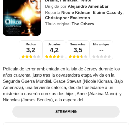
Drama
,
Fantasía
,
Terror
Dirigida por
Alejandro Amenábar
Reparto
Nicole Kidman
,
Elaine Cassidy
,
Christopher Eccleston
Título original
The Others
Medios
Usuarios
Sensacine
Mis amigos
3,2
4,2
3,5
--
Película de terror ambientada en la isla de Jersey durante los
años cuarenta, justo tras la devastadora etapa vivida en la
Segunda Guerra Mundial. Grace Stewart (Nicole Kidman, Bajo
Amenaza), una ferviente católica, decide trasladarse a un
misterioso caserón con sus dos hijos, Anne (Alakina Mann) y
Nicholas (James Bentley), a la espera del ...
STREAMING