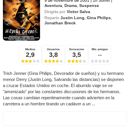
9 de noviembre de 2001
|
1h 30min
|
Aventura
,
Drama
,
Suspense
Dirigida por
Victor Salva
Reparto
Justin Long
,
Gina Philips
,
Jonathan Breck
Medios
Usuarios
Sensacine
Mis amigos
2,9
3,8
3,5
--
Trish Jenner (Gina Philips, Devorador de sueños) y su hermano
menor Derry (Justin Long, Salvando las distancias) se disponen
a cruzar Estados Unidos en coche. El aburrido viaje se ve
"amenizado" por las constantes discusiones de los hermanos.
Las cosas cambian repentinamente cuando advierten en la
carretera a un hombre tirando un cadáver a un ...