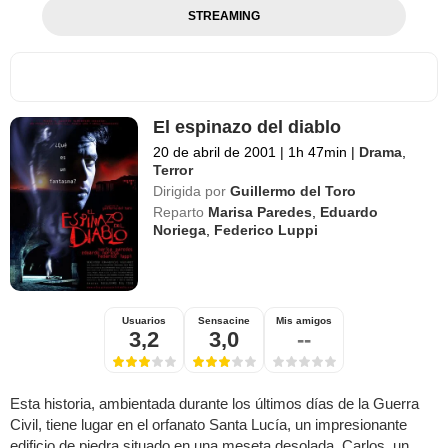
STREAMING
El espinazo del diablo
20 de abril de 2001
|
1h 47min
|
Drama
,
Terror
Dirigida por
Guillermo del Toro
Reparto
Marisa Paredes
,
Eduardo
Noriega
,
Federico Luppi
Usuarios
Sensacine
Mis amigos
3,2
3,0
--
Esta historia, ambientada durante los últimos días de la Guerra
Civil, tiene lugar en el orfanato Santa Lucía, un impresionante
edificio de piedra situado en una meseta desolada. Carlos, un