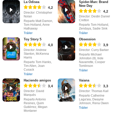
La Odisea
Spider-Man: Brand
New Day
4,2
4,2
Director: Christopher
Nolan
Director: Destin Daniel
Cretton
Reparto Matt Damon,
Tom Holland, Anne
Reparto Tom Holland,
Hathaway
Zendaya, Sadie Sink
Tráiler
Tráiler
Toy Story 5
Obsession
4,0
3,9
Director: Andrew
Director: Curry Barker
Stanton, McKenna
Reparto Michael
Harris
Johnston (II), Inde
Reparto Tom Hanks,
Navarrette, Cooper
Tim Allen, Joan
Tomlinson
Cusack
Tráiler
Tráiler
Haciendo amigos
Vaiana
3,4
3,3
Director: David
Director: Thomas Kail
Marqués
Reparto Catherine
Reparto Antonio
Laga'aia, Dwayne
Resines, Quim
Johnson, Rena Owen
Gutiérrez, Megan
Tráiler
Montaner