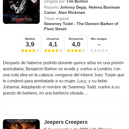
Dirigida por
Tim Burton
Reparto
Johnny Depp
,
Helena Bonham
Carter
,
Alan Rickman
Título original
Sweeney Todd - The Demon Barber of
Fleet Street
Medios
Usuarios
Sensacine
Mis amigos
3,9
4,1
4,0
--
Después de haberse podrido durante quince años en una prisión
australiana, Benjamin Barker se evade y vuelve a Londres con
una sola idea en la cabeza: vengarse del infame Juez Turpin que
lo condenó para arrebatarle a su mujer, Lucy, y su bebé,
Johanna. Adoptando el nombre de Sweeney Todd, vuelve a su
puesto de barbero, en una barbería situada ...
Jeepers Creepers