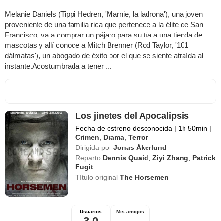
Melanie Daniels (Tippi Hedren, 'Marnie, la ladrona'), una joven
proveniente de una familia rica que pertenece a la élite de San
Francisco, va a comprar un pájaro para su tía a una tienda de
mascotas y allí conoce a Mitch Brenner (Rod Taylor, '101
dálmatas'), un abogado de éxito por el que se siente atraída al
instante.Acostumbrada a tener ...
Los jinetes del Apocalipsis
Fecha de estreno desconocida
|
1h 50min
|
Crimen
,
Drama
,
Terror
Dirigida por
Jonas Åkerlund
Reparto
Dennis Quaid
,
Ziyi Zhang
,
Patrick
Fugit
Título original
The Horsemen
Usuarios
Mis amigos
3,0
--