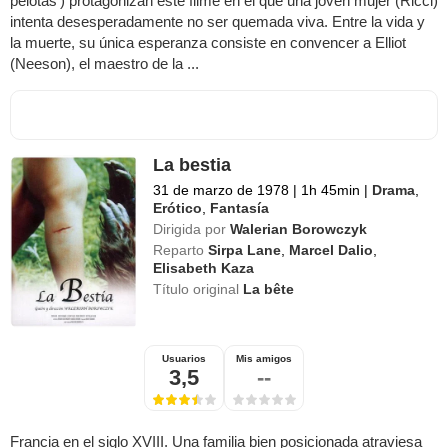
pelotas') protagonizan este filme en el que una joven mujer (Ricci)
intenta desesperadamente no ser quemada viva. Entre la vida y
la muerte, su única esperanza consiste en convencer a Elliot
(Neeson), el maestro de la ...
La bestia
31 de marzo de 1978
|
1h 45min
|
Drama
,
Erótico
,
Fantasía
Dirigida por
Walerian Borowczyk
Reparto
Sirpa Lane
,
Marcel Dalio
,
Elisabeth Kaza
Título original
La bête
Usuarios
Mis amigos
3,5
--
Francia en el siglo XVIII. Una familia bien posicionada atraviesa