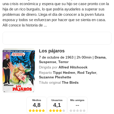
una crisis económica y espera que su hijo se case pronto con la
hija de un rico burgués, lo que podría ayudarles a superar sus
problemas de dinero. Llega el día de conocer a la joven futura
esposa y todos se esfuerzan por hacer que se sienta en casa.
Allí conoce la historia de ...
Los pájaros
7 de octubre de 1963
|
2h 00min
|
Drama
,
Suspense
,
Terror
Dirigida por
Alfred Hitchcock
Reparto
Tippi Hedren
,
Rod Taylor
,
Suzanne Pleshette
Título original
The Birds
Medios
Usuarios
Mis amigos
4,8
4,1
--