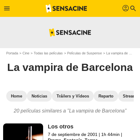
profil
menu
search
Portada
Cine
Todas las películas
Películas de Suspense
La vampira de Barcelona
La vampira de Barcelona
Home
Noticias
Tráilers y Vídeos
Reparto
Streami
20 películas similares a "La vampira de Barcelona"
Los otros
7 de septiembre de 2001
|
1h 44min
|