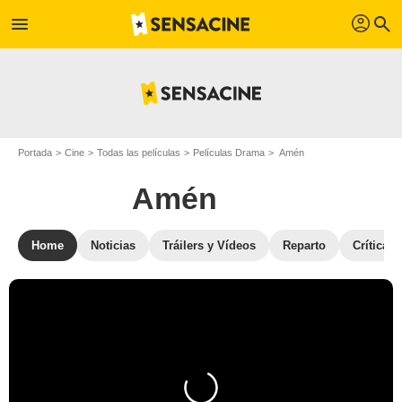
profil
menu
search
Portada
Cine
Todas las películas
Películas Drama
Amén
Amén
Home
Noticias
Tráilers y Vídeos
Reparto
Críticas