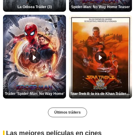
La Odisea Tráiler (3)
Spider-Man: No Way Home Teaser
Tráiler 'Spider-Man: No Way Home'
Star Trek II: la ira de Khan Tráiler VO
Últimos tráilers
Las mejores películas en cines