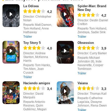
La Odisea
Spider-Man: Brand
New Day
4,2
4,2
Director: Christopher
Nolan
Director: Destin Daniel
Cretton
Reparto Matt Damon,
Tom Holland, Anne
Reparto Tom Holland,
Hathaway
Zendaya, Sadie Sink
Tráiler
Tráiler
Toy Story 5
Obsession
4,0
3,9
Director: Andrew
Director: Curry Barker
Stanton, McKenna
Reparto Michael
Harris
Johnston (II), Inde
Reparto Tom Hanks,
Navarrette, Cooper
Tim Allen, Joan
Tomlinson
Cusack
Tráiler
Tráiler
Haciendo amigos
Vaiana
3,4
3,3
Director: David
Director: Thomas Kail
Marqués
Reparto Catherine
Reparto Antonio
Laga'aia, Dwayne
Resines, Quim
Johnson, Rena Owen
Gutiérrez, Megan
Tráiler