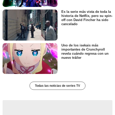
Sonja Bennett
Ellen
- Episodios :
2
-
3
Es la serie más vista de toda la
historia de Netflix, pero su spin-
Willam Belli
off con David Fincher ha sido
Jason Snyder
cancelado
- Episodios :
4
-
5
Chris Britton
Old White Bar Owner
- Episodios :
2
-
3
Uno de los isekais más
importantes de Crunchyroll
J.J. Boone
revela cuándo regresa con un
Leslie
nuevo tráiler
- Episodios :
4
-
5
Jack Plotnick
Gilbert Baker
- Episodios :
6
-
7
Joshua Brockington
Daniel
Todas las noticias de series TV
- Episodios :
2
-
3
Alex Reznik
Mitchell Katz
- Episodios :
6
-
7
Darren Dolynski