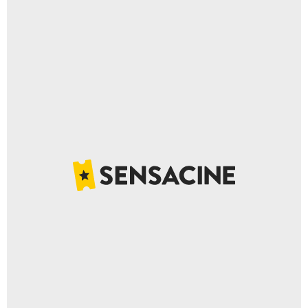
Bartender
- Episodios :
2
-
3
Juan Riedinger
Jandro
- Episodios :
6
-
7
Matt Ellis
Bill Kraus
- Episodios :
2
-
3
Akuyoe Graham
Luna
- Episodios :
2
-
3
Chelah Horsdal
Emily
- Episodios :
2
-
3
Denis O'Hare
Jim Foster
- Episodio :
1
David Hyde Pierce
Dr Jones
- Episodio :
1
Charlie Carver
Michael Smith