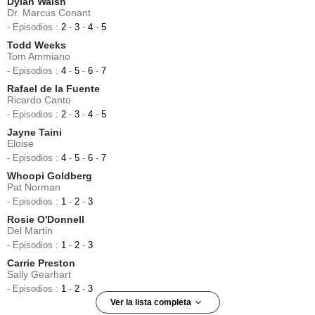
Dylan Walsh
Dr. Marcus Conant
- Episodios :
2
-
3
-
4
-
5
Todd Weeks
Tom Ammiano
- Episodios :
4
-
5
-
6
-
7
Rafael de la Fuente
Ricardo Canto
- Episodios :
2
-
3
-
4
-
5
Jayne Taini
Eloise
- Episodios :
4
-
5
-
6
-
7
Whoopi Goldberg
Pat Norman
- Episodios :
1
-
2
-
3
Rosie O'Donnell
Del Martin
- Episodios :
1
-
2
-
3
Carrie Preston
Sally Gearhart
- Episodios :
1
-
2
-
3
Ver la lista completa