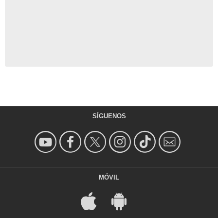
- Episodio :
1
Michael DeLorenzo
Jose Sarria
- Episodio :
1
Julian Works
Tomi
- Episodio :
1
Tyler Young
Matt
- Episodio :
1
Donald Adams
SÍGUENOS
Veteran
- Episodio :
4
Julian Christopher
Pastor
- Episodio :
1
Jason Deline
MÓVIL
Dr. Paul Volberding
- Episodio :
2
Lisa Bunting
Jill