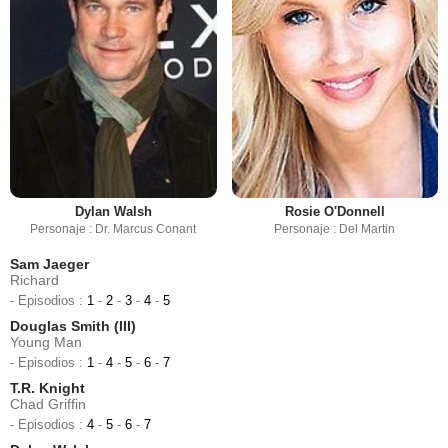
Dylan Walsh
Rosie O'Donnell
Personaje : Dr. Marcus Conant
Personaje : Del Martin
Sam Jaeger
Richard
- Episodios :
1
-
2
-
3
-
4
-
5
Douglas Smith (III)
Young Man
- Episodios :
1
-
4
-
5
-
6
-
7
T.R. Knight
Chad Griffin
- Episodios :
4
-
5
-
6
-
7