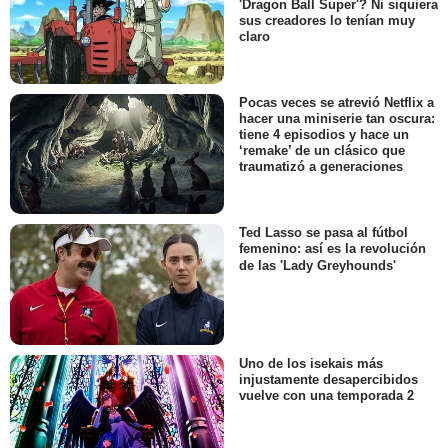
'Dragon Ball Super'? Ni siquiera
sus creadores lo tenían muy
Derek Phillips
claro
Dan White
- Episodios :
2
-
3
Charles Socarides
Richard Socarides
Pocas veces se atrevió Netflix a
hacer una miniserie tan oscura:
- Episodios :
4
-
5
tiene 4 episodios y hace un
Alexandra Grey
‘remake’ de un clásico que
Seville
traumatizó a generaciones
- Episodios :
6
-
7
Jazzmun
Bobbi Jean Baker
Ted Lasso se pasa al fútbol
- Episodios :
6
-
7
femenino: así es la revolución
de las 'Lady Greyhounds'
Pernell Walker
Gwenn Craig
- Episodios :
2
-
3
Daniel Arnold
Jake
Uno de los isekais más
- Episodios :
4
-
5
injustamente desapercibidos
Luis Jose Lopez
vuelve con una temporada 2
Victor
- Episodios :
6
-
7