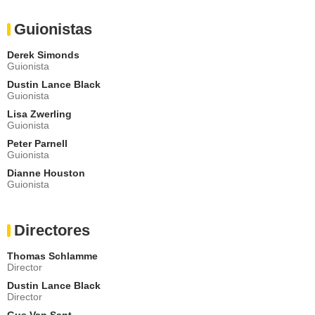
Maddie Corman
Phyllis Lyon
Guionistas
- Episodios :
1
-
2
-
3
Adam DiMarco
Derek Simonds
Marvin Feldman
Guionista
- Episodios :
1
-
2
-
3
Dustin Lance Black
Nick Eversman
Guionista
Scott Rempel
Lisa Zwerling
- Episodios :
1
-
2
-
3
Guionista
Caitlin Gerard
Jean
Peter Parnell
Guionista
- Episodios :
1
-
2
-
3
Dianne Houston
Henry Czerny
Guionista
David Boies
- Episodios :
6
-
7
David Hyde Pierce
Directores
Dr. Jones
- Episodios :
4
-
5
Thomas Schlamme
Arliss Howard
Director
Ted Olson
Dustin Lance Black
- Episodios :
6
-
7
Director
Balthazar Getty
Gus Van Sant