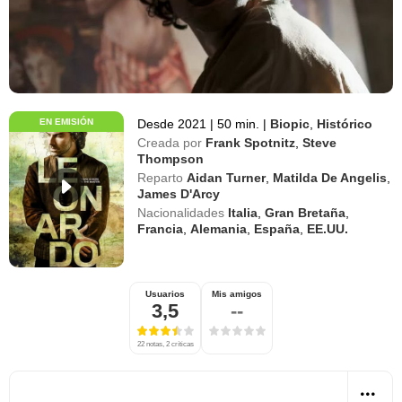
EN EMISIÓN
Desde 2021
|
50 min.
|
Biopic
,
Histórico
Creada por
Frank Spotnitz
,
Steve
Thompson
Reparto
Aidan Turner
,
Matilda De Angelis
,
James D'Arcy
Nacionalidades
Italia
,
Gran Bretaña
,
Francia
,
Alemania
,
España
,
EE.UU.
Usuarios
Mis amigos
3,5
--
22 notas, 2 críticas