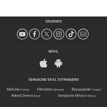
SÍGUENOS
MÓVIL
SENSACINE EN EL EXTRANJERO
AlloCiné
Filmstarts
Beyazperde
Francia
Alemania
Turquía
AdoroCinema
Sensacine México
Brasil
México