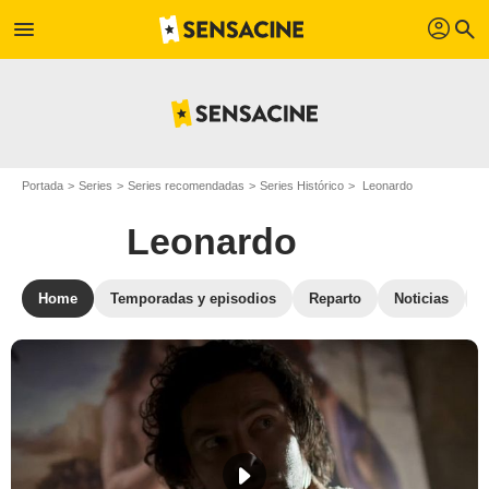
profil
menu
search
Portada
Series
Series recomendadas
Series Histórico
Leonardo
Leonardo
Home
Temporadas y episodios
Reparto
Noticias