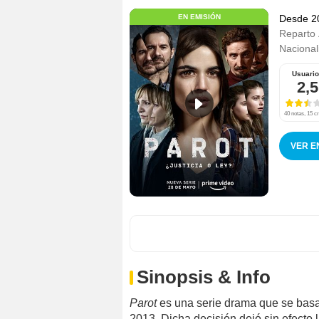
EN EMISIÓN
Desde 
Reparto
Nacional
Usuari
2,5
40 notas, 15 cr
VER E
Sinopsis & Info
Parot
es una serie drama que se basa
2013. Dicha decisión dejó sin efecto