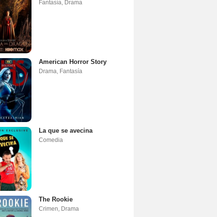
Fantasía
,
Drama
American Horror Story
Drama
,
Fantasía
La que se avecina
Comedia
The Rookie
Crimen
,
Drama