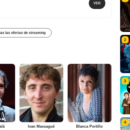
VER
das las ofertas de streaming
2
3
4
alá
Ivan Massagué
Blanca Portillo