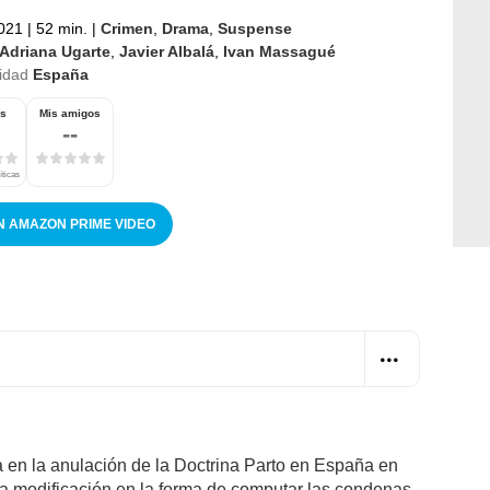
2021
|
52 min.
|
Crimen
,
Drama
,
Suspense
Adriana Ugarte
,
Javier Albalá
,
Ivan Massagué
idad
España
os
Mis amigos
--
íticas
N AMAZON PRIME VIDEO
 en la anulación de la Doctrina Parto en España en
 la modificación en la forma de computar las condenas