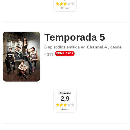
13 notas
Temporada 5
8 episodios
emitida en
Channel 4
,
desde
FINALIZADA
2011
Usuarios
2,9
4 notas