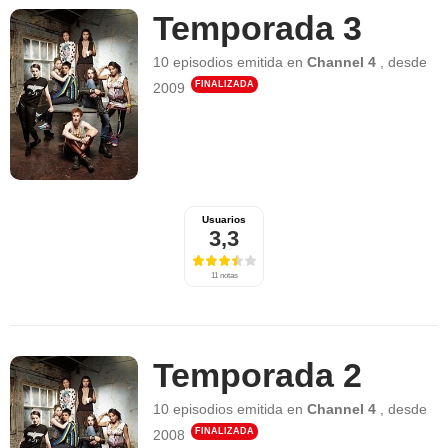
Temporada 3
10 episodios
emitida en
Channel 4
,
desde
FINALIZADA
2009
Usuarios
3,3
11 notas
Temporada 2
10 episodios
emitida en
Channel 4
,
desde
FINALIZADA
2008