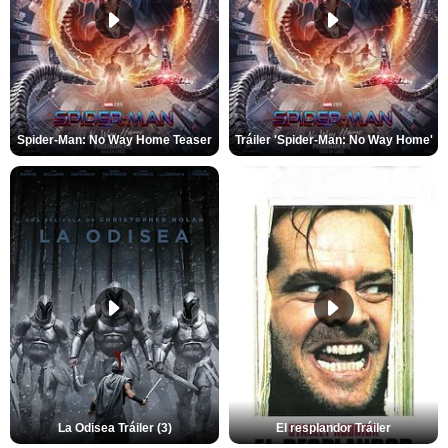
Spider-Man: No Way Home Teaser
Tráiler 'Spider-Man: No Way Home'
La Odisea Tráiler (3)
El resplandor Tráiler