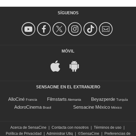
SÍGUENOS
MÓVIL
SENSACINE EN EL EXTRANJERO
AlloCiné
Filmstarts
Beyazperde
Francia
Alemania
Turquía
AdoroCinema
Sensacine México
Brasil
México
Acerca de SensaCine
|
Contacta con nosotros
|
Términos de uso
|
Política de Privacidad
|
Administrar Utiq
|
©SensaCine
|
Preferencias de