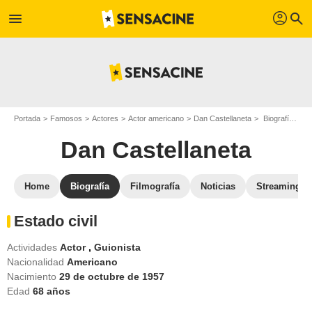
profil
menu
search
Portada
Famosos
Actores
Actor americano
Dan Castellaneta
Biografía Dan Castellaneta
Dan Castellaneta
Home
Biografía
Filmografía
Noticias
Streaming
Estado civil
Actividades
Actor
,
Guionista
Nacionalidad
Americano
Nacimiento
29 de octubre de 1957
Edad
68
años