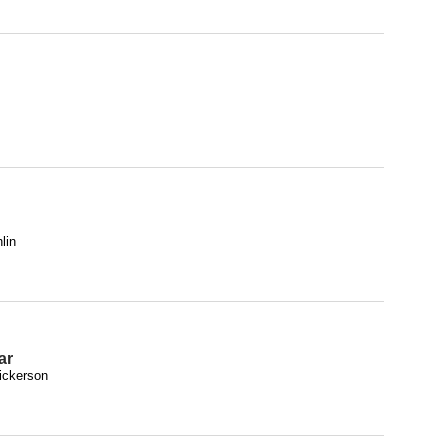
lin
ar
ickerson