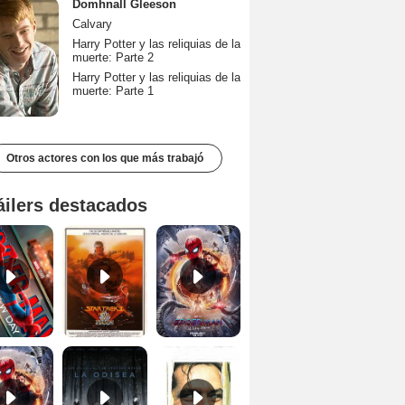
Domhnall Gleeson
Calvary
Harry Potter y las reliquias de la
muerte: Parte 2
Harry Potter y las reliquias de la
muerte: Parte 1
Otros actores con los que más trabajó
áilers destacados
Spider-Man: Brand New Day Tráiler (3)
Star Trek II: la ira de Khan Tráiler VO
Spider-Man: No Way Home Teaser
Tráiler 'Spider-Man: No Way Home'
La Odisea Tráiler (3)
El resplandor Tráiler