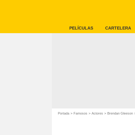
PELÍCULAS
CARTELERA
Portada
Famosos
Actores
Brendan Gleeson