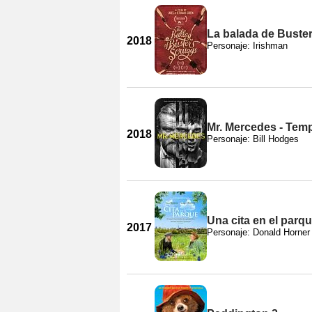
La balada de Buste
2018
Personaje: Irishman
Mr. Mercedes - Tem
2018
Personaje: Bill Hodges
Una cita en el parq
2017
Personaje: Donald Horner