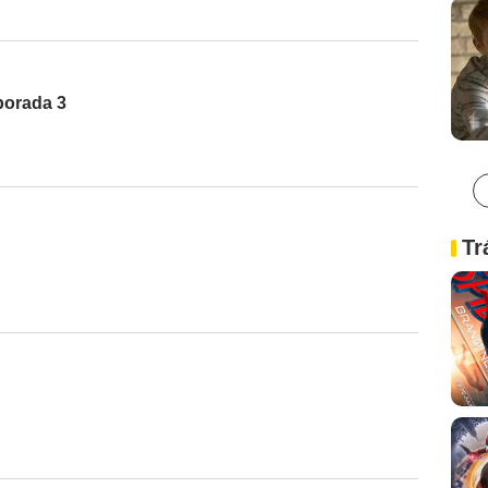
porada 3
Tr