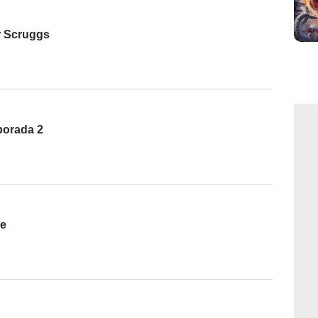
r Scruggs
porada 2
ue