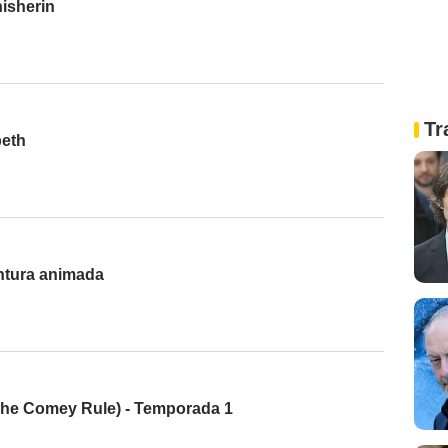
isherin
Tr
beth
ntura animada
he Comey Rule) - Temporada 1