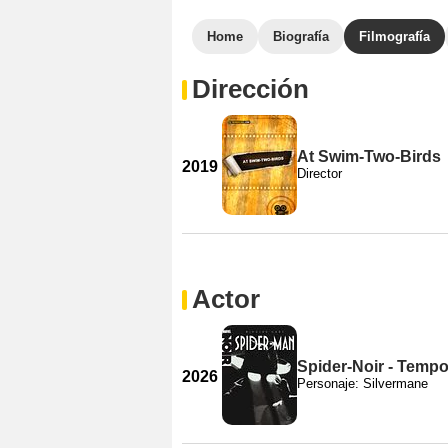
Home
Biografía
Filmografía
Dirección
At Swim-Two-Birds
2019
Director
Actor
Spider-Noir - Temp
2026
Personaje: Silvermane