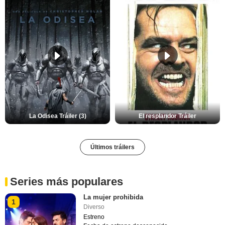
La Odisea Tráiler (3)
El resplandor Tráiler
Últimos tráilers
Series más populares
La mujer prohibida
1
Diverso
Estreno