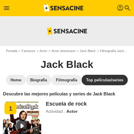
profil
menu
search
Portada
Famosos
Actor
Actor americano
Jack Black
Filmografía Jack Black
Jack Black
Home
Biografía
Filmografía
Top películas/series
Descubre las mejores películas y series de Jack Black
Escuela de rock
1
Actividad :
Actor