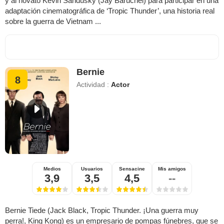
y al novato Kevin Sandusky (Jay Baruchel) para participar en una
adaptación cinematográfica de ‘Tropic Thunder’, una historia real
sobre la guerra de Vietnam ...
Bernie
8
Actividad :
Actor
Medios
Usuarios
Sensacine
Mis amigos
3,9
3,5
4,5
--
Bernie Tiede (Jack Black, Tropic Thunder. ¡Una guerra muy
perra!, King Kong) es un empresario de pompas fúnebres, que se