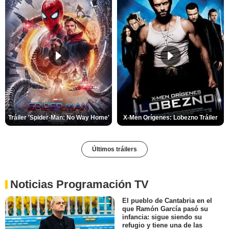
Tráiler 'Spider-Man: No Way Home'
X-Men Orígenes: Lobezno Tráiler
Últimos tráilers
Noticias Programación TV
El pueblo de Cantabria en el
que Ramón García pasó su
infancia: sigue siendo su
refugio y tiene una de las