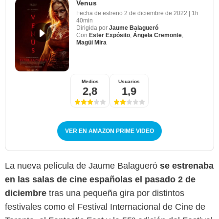
Venus
Fecha de estreno
2 de diciembre de 2022
|
1h
40min
Dirigida por
Jaume Balagueró
Con
Ester Expósito
,
Ángela Cremonte
,
Magüi Mira
Medios
Usuarios
2,8
1,9
VER EN AMAZON PRIME VIDEO
La nueva película de Jaume Balagueró
se estrenaba
en las salas de cine españolas el pasado 2 de
diciembre
tras una pequeña gira por distintos
festivales como el Festival Internacional de Cine de