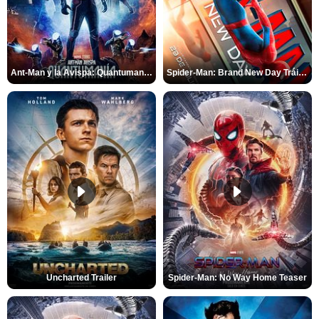
Ant-Man y la Avispa: Quantumanía Tráiler (2)
Spider-Man: Brand New Day Tráiler (3)
Uncharted Trailer
Spider-Man: No Way Home Teaser