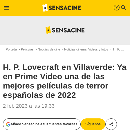
profil
menu
search
Portada
Películas
Noticias de cine
Noticias cinema: Videos y fotos
H. P. Lovecraft en Villaverde: Ya en Prime Video una de las mejores películas de terror españolas de 2022
H. P. Lovecraft en Villaverde: Ya
en Prime Video una de las
mejores películas de terror
españolas de 2022
2 feb 2023 a las 19:33
Añade Sensacine a tus fuentes favoritas
Síguenos
Compartir