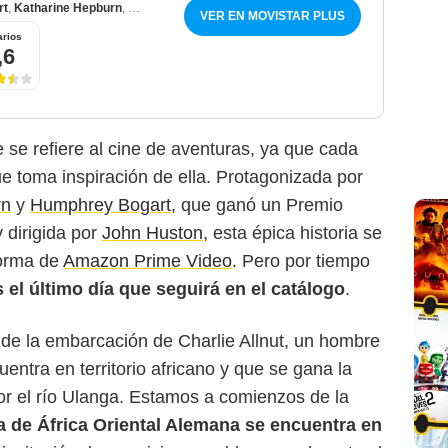
rt
,
Katharine Hepburn
,
Robert Morley
VER EN MOVISTAR PLUS
rios
,6
 se refiere al cine de aventuras, ya que cada
ue toma inspiración de ella. Protagonizada por
rn
y
Humphrey Bogart
, que ganó un Premio
y dirigida por
John Huston
, esta épica historia se
forma de
Amazon Prime Video
. Pero por tiempo
s el último día que seguirá en el catálogo
.
e de la embarcación de Charlie Allnut, un hombre
ntra en territorio africano y que se gana la
r el río Ulanga. Estamos a comienzos de la
a de África Oriental Alemana se encuentra en