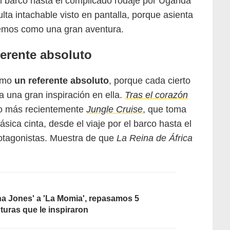
l barco hasta el complicado rodaje por Uganda
ulta intachable visto en pantalla, porque asienta
emos como una gran aventura.
eferente absoluto
como
un referente absoluto
, porque cada cierto
a una gran inspiración en ella.
Tras el corazón
 o más recientemente
Jungle Cruise
, que toma
ica cinta, desde el viaje por el barco hasta el
otagonistas. Muestra de que
La Reina de África
ana Jones' a 'La Momia', repasamos 5
turas que le inspiraron