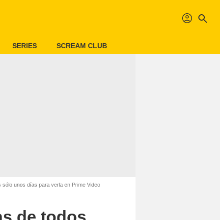
profil
search
SERIES
SCREAM CLUB
s sólo unos días para verla en Prime Video
as de todos