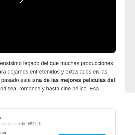
nmensísimo legado del que muchas producciones
a dejarnos entretenidos y extasiados en las
le pasado está
una de las mejores películas del
odisea, romance y hasta cine bélico. Esa
a
e septiembre de 1952
|
1h
ton