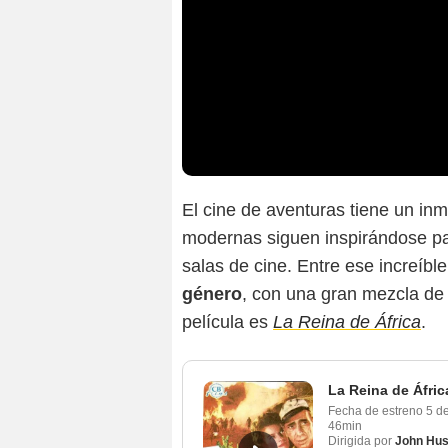
El cine de aventuras tiene un i
modernas siguen inspirándose par
salas de cine. Entre ese increíb
género
, con una gran mezcla de 
película es
La Reina de África
.
La Reina de Áfric
Fecha de estreno
5 d
46min
Dirigida por
John Hus