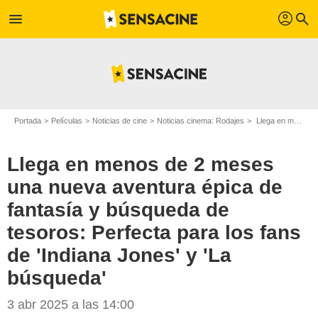
profil
menu
search
Portada
Películas
Noticias de cine
Noticias cinema: Rodajes
Llega en menos de 2 meses una nueva aventura épica de fantasía y búsqueda de tesoros: Perfecta para los fans de 'Indiana Jones' y 'La búsqueda'
Llega en menos de 2 meses
una nueva aventura épica de
fantasía y búsqueda de
tesoros: Perfecta para los fans
de 'Indiana Jones' y 'La
búsqueda'
3 abr 2025 a las 14:00