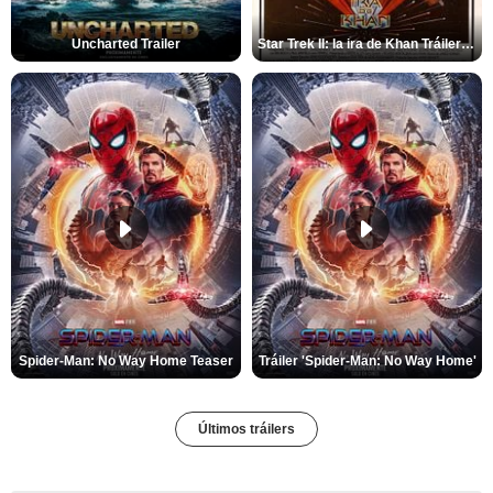
Uncharted Trailer
Star Trek II: la ira de Khan Tráiler VO
Spider-Man: No Way Home Teaser
Tráiler 'Spider-Man: No Way Home'
Últimos tráilers