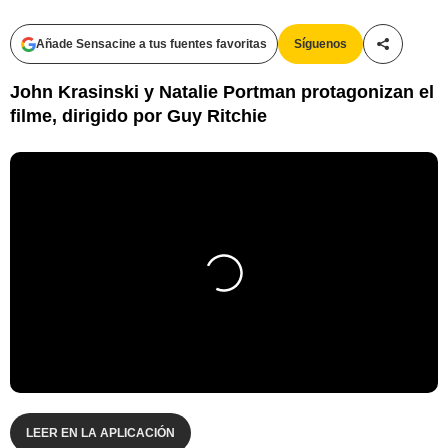
Añade Sensacine a tus fuentes favoritas
Síguenos
Compartir
John Krasinski y Natalie Portman protagonizan el
filme, dirigido por Guy Ritchie
LEER EN LA APLICACIÓN