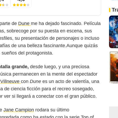
Tr
 parte de
Dune
me ha dejado fascinado. Película
as, sobrecoge por su puesta en escena, sus
sfiles, su presentación de personajes o incluso
afías de una belleza fascinante.Aunque quizás
 sueños del protagonista.
talla grande,
desde luego, y una preciosa
úsica permanecen en la mente del espectador
o
Villneuve
con
Dune
es un acto de valentía, una
a de ciencia ficción para el recreo sosegado,
ver si llegará a conectar con el gran público.
ue
Jane Campion
rodara su último
enredada como ha estado con la serie
Top of