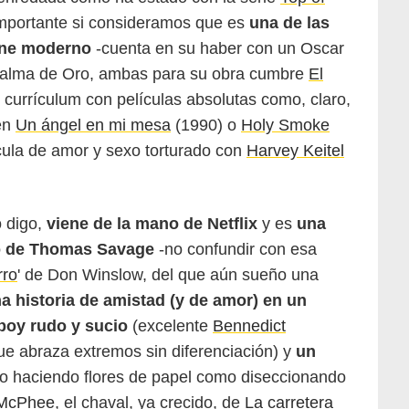
mportante si consideramos que es
una de las
ine moderno
-cuenta en su haber con un Oscar
Palma de Oro, ambas para su obra cumbre
El
 currículum con películas absolutas como, claro,
én
Un ángel en mi mesa
(1990) o
Holy Smoke
cula de amor y sexo torturado con
Harvey Keitel
 digo,
viene de la mano de Netflix
y es
una
o de Thomas Savage
-no confundir con esa
rro
' de Don Winslow, del que aún sueño una
a historia de amistad (y de amor) en un
boy rudo y sucio
(excelente
Bennedict
ue abraza extremos sin diferenciación) y
un
to haciendo flores de papel como diseccionando
-McPhee
, el chaval, ya crecido, de
La carretera