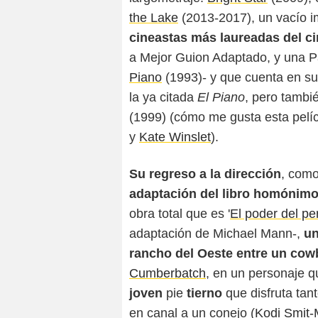
the Lake
(2013-2017), un vacío i
cineastas más laureadas del c
a Mejor Guion Adaptado, y una 
Piano
(1993)- y que cuenta en su
la ya citada
El Piano
, pero tambi
(1999) (cómo me gusta esta pelí
y
Kate Winslet
).
Su regreso a la dirección
, como
adaptación del
libro homónim
obra total que es '
El poder del pe
adaptación de Michael Mann-,
un
rancho del Oeste entre un cow
Cumberbatch
, en un personaje q
joven
pie
tierno
que disfruta tan
en canal a un conejo (
Kodi Smit