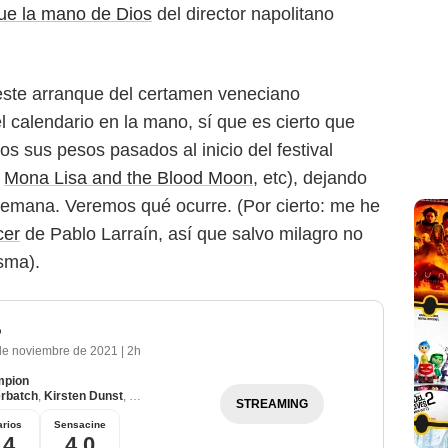
ue la mano de Dios
del director napolitano
 este arranque del certamen veneciano
l calendario en la mano, sí que es cierto que
s sus pesos pasados al inicio del festival
,
Mona Lisa and the Blood Moon
, etc), dejando
emana. Veremos qué ocurre. (Por cierto: me he
cer
de Pablo Larraín, así que salvo milagro no
sma).
o
de noviembre de 2021
|
2h
mpion
rbatch
,
Kirsten Dunst
,
Jesse Plemons
STREAMING
rios
Sensacine
,4
4,0