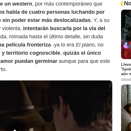
No
e un western
, por más contemporáneo que
os habla de cuatro personas luchando por
 sin poder estar más deslocalizadas
. Y, a su
y violenta,
intentarán buscarla por la vía del
da, mimada hasta el último detalle, sin duda
a película fronteriza
-ya lo era
El piano
, no
 y territorio cognoscible
,
quizás el único
e amor puedan germinar
aunque para que este
Llevo
to.
'Spid
aún n
sábad