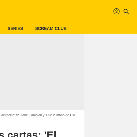
profil
search
SERIES
SCREAM CLUB
 de Jane Campion y 'Fue la mano de Dios' de Paolo Sorrentino
 cartas: 'El