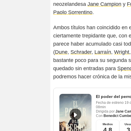
neozelandesa
Jane Campion
y
F
Paolo Sorrentino
.
Ambos títulos han coincidido en
ciertamente trepidante que, con e
parece haber acumulado casi todo
(
Dune
,
Schrader
,
Larraín
,
Wright
bastante poco para su segunda s
quedado sin entradas para
Spen
podremos hacer crónica de la mi
El poder del perr
Fecha de estreno
19 
08min
Dirigida por
Jane Ca
Con
Benedict Cumbe
Medios
Usua
4,8
3