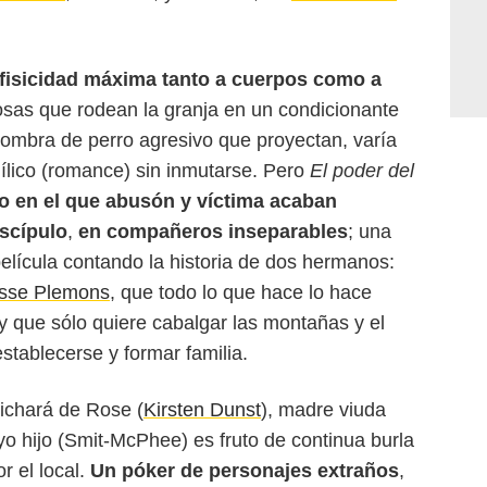
fisicidad máxima tanto a cuerpos como a
cosas que rodean la granja en un condicionante
sombra de perro agresivo que proyectan, varía
dílico (romance) sin inmutarse. Pero
El poder del
to en el que abusón y víctima acaban
scípulo
,
en compañeros inseparables
; una
lícula contando la historia de dos hermanos:
sse Plemons
, que todo lo que hace lo hace
y que sólo quiere cabalgar las montañas y el
establecerse y formar familia.
ichará de Rose (
Kirsten Dunst
), madre viuda
yo hijo (Smit-McPhee) es fruto de continua burla
r el local.
Un póker de personajes extraños
,