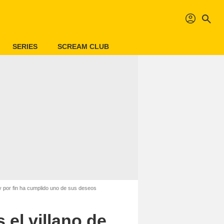
profil
search
SERIES
SCREAM CLUB
y por fin ha cumplido uno de sus deseos
el villano de