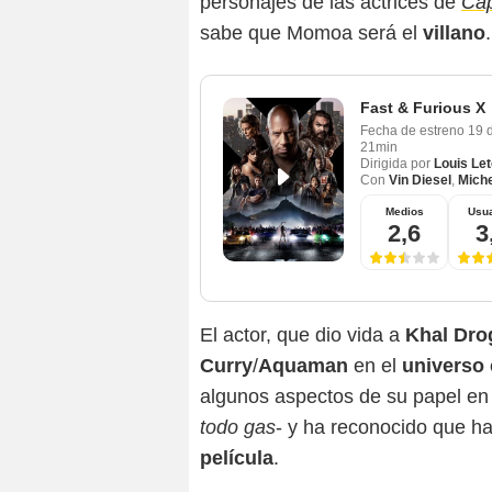
personajes de las actrices de
Cap
sabe que Momoa será el
villano
.
Fast & Furious X
Fecha de estreno
19 
21min
Dirigida por
Louis Let
Con
Vin Diesel
,
Miche
Medios
Usua
2,6
3
El actor, que dio vida a
Khal Dro
Curry
/
Aquaman
en el
universo
algunos aspectos de su papel e
todo gas
- y ha reconocido que h
película
.