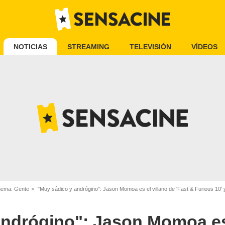
NOTICIAS
STREAMING
TELEVISIÓN
VÍDEOS
inema: Gente
"Muy sádico y andrógino": Jason Momoa es el villano de 'Fast & Furious 10' 
ndrógino": Jason Momoa es 