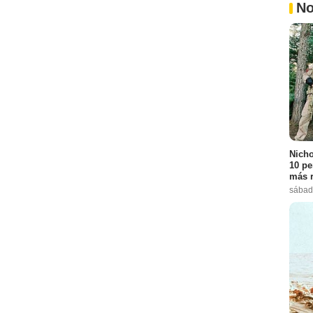
No
Nicho
10 pe
más r
sábad