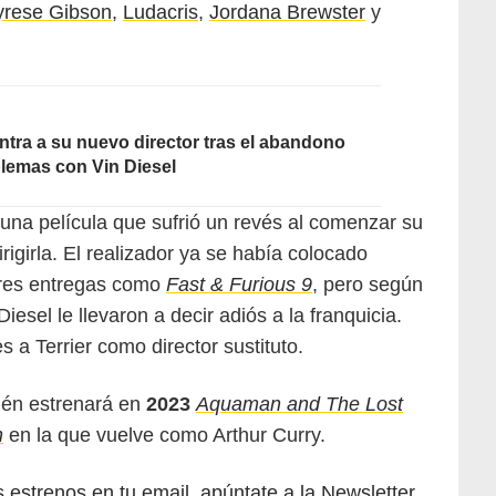
yrese Gibson
,
Ludacris
,
Jordana Brewster
y
ntra a su nuevo director tras el abandono
blemas con Vin Diesel
na película que sufrió un revés al comenzar su
irigirla. El realizador ya se había colocado
ores entregas como
Fast & Furious 9
, pero según
iesel le llevaron a decir adiós a la franquicia.
s a Terrier como director sustituto.
én estrenará en
2023
Aquaman and The Lost
n
en la que vuelve como Arthur Curry.
los estrenos en tu email, apúntate a la Newsletter