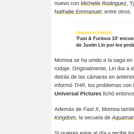
nuevo con
Michelle Rodriguez
,
T
Nathalie Emmanuel
; entre otros.
'Fast & Furious 10' encue
de Justin Lin por los pro
Momoa se ha unido a la saga en u
rodaje. Originalmente, Lin iba a d
detrás de las cámaras en anteri
informó
THR
, los problemas con D
Universal Pictures
fichó entonce
Además de
Fast X
, Momoa tambi
Kingdom
, la secuela de
Aquama
Si quieres estar al día y recibir 