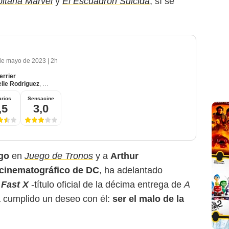
itana Marvel
y
El Escuadrón Suicida
, sí se
de mayo de 2023
|
2h
errier
lle Rodriguez
,
Jason Momoa
rios
Sensacine
,5
3,0
go
en
Juego de Tronos
y a
Arthur
 cinematográfico de DC
, ha adelantado
n
Fast X
-título oficial de la décima entrega de
A
a cumplido un deseo con él:
ser el malo de la