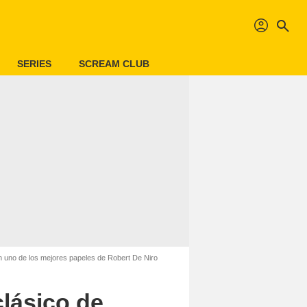
profil
search
SERIES
SCREAM CLUB
on uno de los mejores papeles de Robert De Niro
clásico de