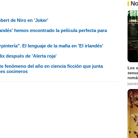
No
bert de Niro en 'Joker'
landés' hemos encontrado la película perfecta para
pintería". El lenguaje de la mafia en 'El irlandés'
ix después de 'Alerta roja'
te fenómeno del año en ciencia ficción que junta
Los s
hes cocineros
sexua
román
jueve