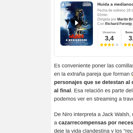
Huida a mediano
Fecha de estreno
28 
02min
Dirigida por
Martin B
Con
Richard Foronjy
Usuarios
Sens
3,4
3
Es conveniente poner las comillas
en la extraña pareja que forman
personajes que se detestan al 
al final
. Esa relación es parte d
podemos ver en streaming a tra
De Niro interpreta a Jack Walsh,
a
cazarrecompensas por neces
deje la vida clandestina y los "r