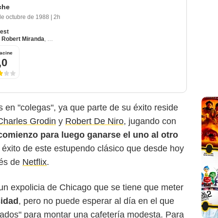
che
de octubre de 1988
|
2h
rest
,
Robert Miranda
,
Philip Baker Hall
acine
,0
 en "colegas", ya que parte de su éxito reside
Charles Grodin
y
Robert De Niro
, jugando con
comienzo para luego ganarse el uno al otro
el éxito de este estupendo clásico que desde hoy
vés de
Netflix
.
 un expolicia de Chicago que se tiene que meter
idad
, pero no puede esperar al día en el que
ecados" para montar una cafetería modesta. Para