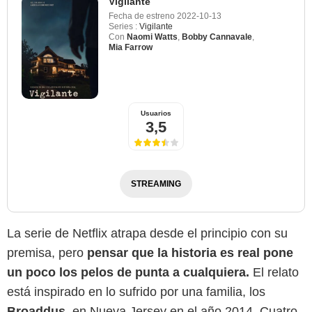
Vigilante
Fecha de estreno
2022-10-13
Series :
Vigilante
Con
Naomi Watts
,
Bobby Cannavale
,
Mia Farrow
Usuarios
3,5
STREAMING
La serie de Netflix atrapa desde el principio con su
premisa, pero
pensar que la historia es real pone
un poco los pelos de punta a cualquiera.
El relato
está inspirado en lo sufrido por una familia, los
Broaddus
, en Nueva Jersey en el año 2014. Cuatro