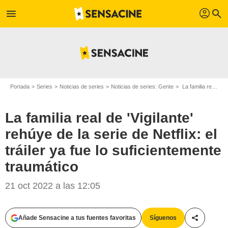
profil
menu
search
Portada
Series
Noticias de series
Noticias de series: Gente
La familia real de 'Vigilante' rehúye de la serie de Netflix: el tráiler ya fue lo suficientemente traumático
La familia real de 'Vigilante'
rehúye de la serie de Netflix: el
tráiler ya fue lo suficientemente
traumático
21 oct 2022 a las 12:05
Añade Sensacine a tus fuentes favoritas
Síguenos
Compartir