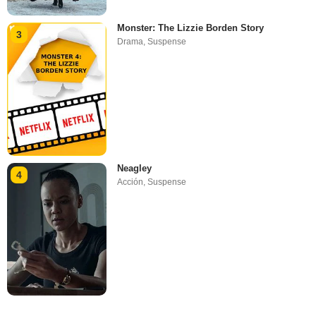
Monster: The Lizzie Borden Story
3
Drama
,
Suspense
Neagley
4
Acción
,
Suspense