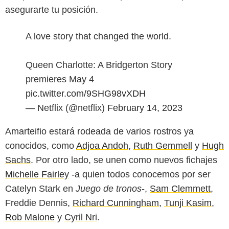
asegurarte tu posición.
A love story that changed the world.
Queen Charlotte: A Bridgerton Story
premieres May 4
pic.twitter.com/9SHG98vXDH
— Netflix (@netflix)
February 14, 2023
Amarteifio estará rodeada de varios rostros ya
conocidos, como
Adjoa Andoh
,
Ruth Gemmell
y
Hugh
Sachs
. Por otro lado, se unen como nuevos fichajes
Michelle Fairley
-a quien todos conocemos por ser
Catelyn Stark en
Juego de tronos
-,
Sam Clemmett
,
Freddie Dennis,
Richard Cunningham
,
Tunji Kasim
,
Rob Malone
y
Cyril Nri
.