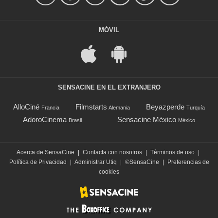
MÓVIL
SENSACINE EN EL EXTRANJERO
AlloCiné
Filmstarts
Beyazperde
Francia
Alemania
Turquía
AdoroCinema
Sensacine México
Brasil
México
Acerca de SensaCine
|
Contacta con nosotros
|
Términos de uso
|
Política de Privacidad
|
Administrar Utiq
|
©SensaCine
|
Preferencias de
cookies