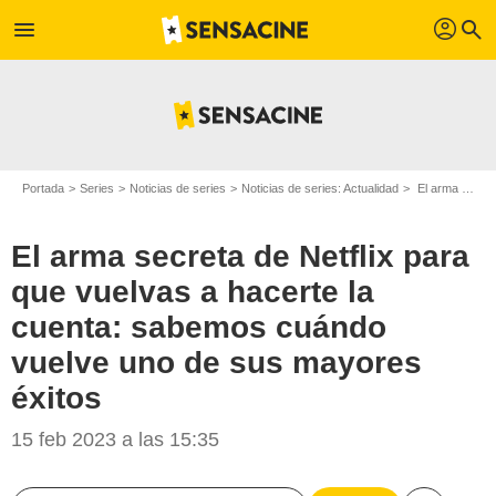
profil
menu
search
Portada
Series
Noticias de series
Noticias de series: Actualidad
El arma secreta de Netflix para que vuelvas a hacerte la cuenta: sabemos cuándo vuelve uno de sus mayores éxitos
El arma secreta de Netflix para
que vuelvas a hacerte la
cuenta: sabemos cuándo
vuelve uno de sus mayores
Netflix
éxitos
15 feb 2023 a las 15:35