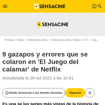
profil
menu
search
Portada
Series
Noticias de series
Noticias de series: Series en TV
9 gazapos y errores que se colaron en 'El Juego del calamar' de Netflix
9 gazapos y errores que se
colaron en 'El Juego del
calamar' de Netflix
Actualizada el 29 oct 2021 a las 10:51
Añade Sensacine a tus fuentes favoritas
Síguenos
Compartir
Es una se las series más vistas de la historia de