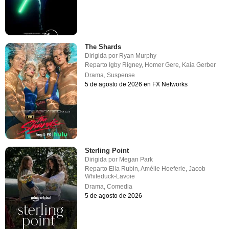
The Shards
Dirigida por
Ryan Murphy
Reparto
Igby Rigney
,
Homer Gere
,
Kaia Gerber
Drama
,
Suspense
5 de agosto de 2026 en FX Networks
Sterling Point
Dirigida por
Megan Park
Reparto
Ella Rubin
,
Amélie Hoeferle
,
Jacob
Whiteduck-Lavoie
Drama
,
Comedia
5 de agosto de 2026