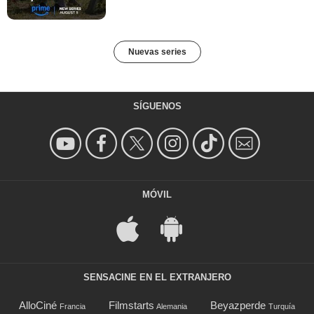
Nuevas series
SÍGUENOS
MÓVIL
SENSACINE EN EL EXTRANJERO
AlloCiné
Filmstarts
Beyazperde
Francia
Alemania
Turquía