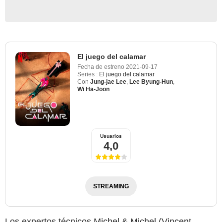
El juego del calamar
Fecha de estreno
2021-09-17
Series :
El juego del calamar
Con
Jung-jae Lee
,
Lee Byung-Hun
,
Wi Ha-Joon
Usuarios
4,0
STREAMING
Los expertos técnicos
Michel & Michel (Vincent