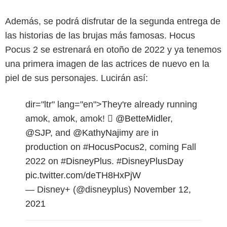
Además, se podrá disfrutar de la segunda entrega de
las historias de las brujas más famosas. Hocus
Pocus 2 se estrenará en otoño de 2022 y ya tenemos
una primera imagen de las actrices de nuevo en la
piel de sus personajes. Lucirán así:
dir="ltr" lang="en">They're already running
amok, amok, amok! 
@BetteMidler
,
@SJP
, and
@KathyNajimy
are in
production on
#HocusPocus2
, coming Fall
2022 on
#DisneyPlus
.
#DisneyPlusDay
pic.twitter.com/deTH8HxPjW
— Disney+ (@disneyplus)
November 12,
2021