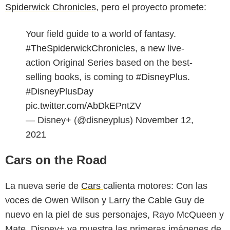
Spiderwick Chronicles
, pero el proyecto promete:
Your field guide to a world of fantasy.
#TheSpiderwickChronicles
, a new live-
action Original Series based on the best-
selling books, is coming to
#DisneyPlus
.
#DisneyPlusDay
pic.twitter.com/AbDkEPntZV
— Disney+ (@disneyplus)
November 12,
2021
Cars on the Road
La nueva serie de
Cars
calienta motores: Con las
voces de Owen Wilson y Larry the Cable Guy de
nuevo en la piel de sus personajes, Rayo McQueen y
Mate, Disney+ ya muestra las primeras imágenes de