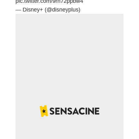
pic.twitter.com/9rh72ppbw4
— Disney+ (@disneyplus)