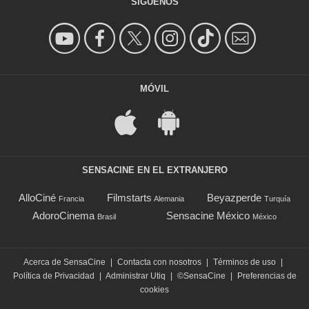
SÍGUENOS
MÓVIL
SENSACINE EN EL EXTRANJERO
AlloCiné
Filmstarts
Beyazperde
Francia
Alemania
Turquía
AdoroCinema
Sensacine México
Brasil
México
Acerca de SensaCine
|
Contacta con nosotros
|
Términos de uso
|
Política de Privacidad
|
Administrar Utiq
|
©SensaCine
|
Preferencias de
cookies