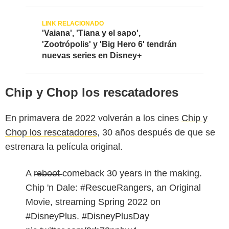
'Vaiana', 'Tiana y el sapo',
'Zootrópolis' y 'Big Hero 6' tendrán
nuevas series en Disney+
Chip y Chop los rescatadores
En primavera de 2022 volverán a los cines
Chip y
Chop los rescatadores
, 30 años después de que se
estrenara la película original.
A r̶e̶b̶o̶o̶t̶ comeback 30 years in the making.
Chip 'n Dale:
#RescueRangers
, an Original
Movie, streaming Spring 2022 on
#DisneyPlus
.
#DisneyPlusDay