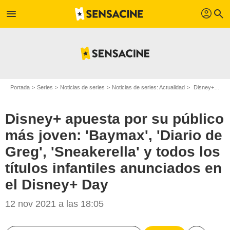
profil
menu
search
Portada
Series
Noticias de series
Noticias de series: Actualidad
Disney+ apuesta por su público más joven: 'Baymax', 'Diario de Greg', 'Sneakerella' y todos los títulos infantiles anunciados en el Disney+ Day
Disney+ apuesta por su público
más joven: 'Baymax', 'Diario de
Greg', 'Sneakerella' y todos los
títulos infantiles anunciados en
el Disney+ Day
12 nov 2021 a las 18:05