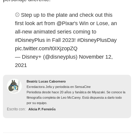
⚾ Step up to the plate and check out this
first look art from
@Pixar
's Win or Lose, an
all-new animated series coming to
#DisneyPlus
in Fall 2023!
#DisneyPlusDay
pic.twitter.com/t0IXjzopZQ
— Disney+ (@disneyplus)
November 12,
2021
Beatriz Lucas Cabornero
Exredactora Jefa y periodista en SensaCine
Periodista desde hace 20 años y fanática de Miyazaki. Se conoce la
filmografía completa de Leo McCarey. Está dispuesta a darlo todo
por su equipo.
Escrito con:
Alicia P. Ferreirós