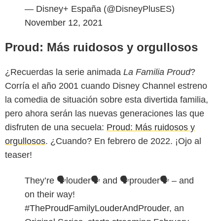
— Disney+ España (@DisneyPlusES)
November 12, 2021
Proud: Más ruidosos y orgullosos
¿Recuerdas la serie animada
La Familia Proud
?
Corría el año 2001 cuando Disney Channel estreno
la comedia de situación sobre esta divertida familia,
pero ahora serán las nuevas generaciones las que
disfruten de una secuela:
Proud: Más ruidosos y
orgullosos
. ¿Cuando? En febrero de 2022. ¡Ojo al
teaser!
They’re 🗣louder🗣 and 🗣prouder🗣 – and
on their way!
#TheProudFamilyLouderAndProuder
, an