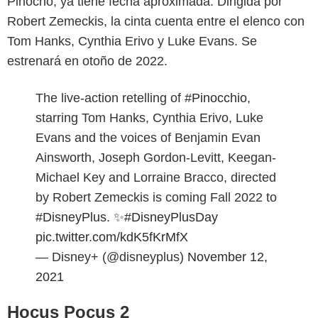
Pinocho, ya tiene fecha aproximada. Dirigida por
Robert Zemeckis, la cinta cuenta entre el elenco con
Tom Hanks, Cynthia Erivo y Luke Evans. Se
estrenará en otoño de 2022.
The live-action retelling of
#Pinocchio
,
starring Tom Hanks, Cynthia Erivo, Luke
Evans and the voices of Benjamin Evan
Ainsworth, Joseph Gordon-Levitt, Keegan-
Michael Key and Lorraine Bracco, directed
by Robert Zemeckis is coming Fall 2022 to
#DisneyPlus
. ✨
#DisneyPlusDay
pic.twitter.com/kdK5fKrMfX
— Disney+ (@disneyplus)
November 12,
2021
Hocus Pocus 2