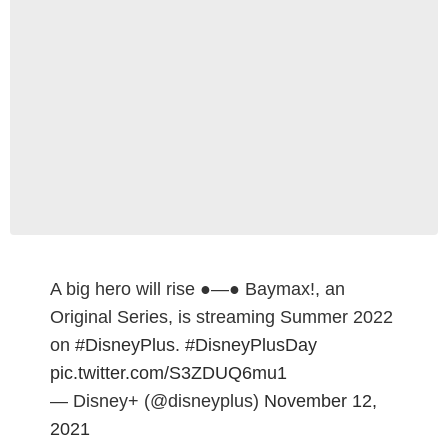
A big hero will rise ●—● Baymax!, an
Original Series, is streaming Summer 2022
on
#DisneyPlus
.
#DisneyPlusDay
pic.twitter.com/S3ZDUQ6mu1
— Disney+ (@disneyplus)
November 12,
2021