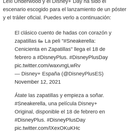
Lexi Underwood y el Disney+ Day ha sido el
escenario escogido para el lanzamiento de un póster
y el tráiler oficial. Puedes verlo a continuación:
El clásico cuento de hadas con corazón y
zapatillas 👟 La peli "
#Sneakerella
:
Cenicienta en Zapatillas" llega el 18 de
febrero a
#DisneyPlus
.
#DisneyPlusDay
pic.twitter.com/waxvngLwRv
— Disney+ España (@DisneyPlusES)
November 12, 2021
Átate las zapatillas y empieza a soñar.
#Sneakerella
, una película Disney+
Original, disponible el 18 de febrero en
#DisneyPlus
.
#DisneyPlusDay
pic.twitter.com/lXexOKuKHc