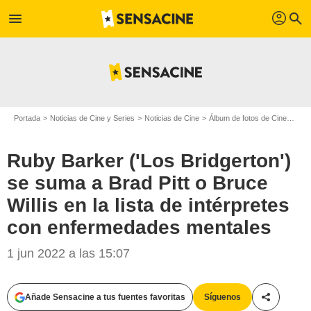
profil
menu
search
Portada
Noticias de Cine y Series
Noticias de Cine
Álbum de fotos de Cine
Ruby
Ruby Barker ('Los Bridgerton')
se suma a Brad Pitt o Bruce
Willis en la lista de intérpretes
con enfermedades mentales
1 jun 2022 a las 15:07
Añade Sensacine a tus fuentes favoritas
Síguenos
Compartir