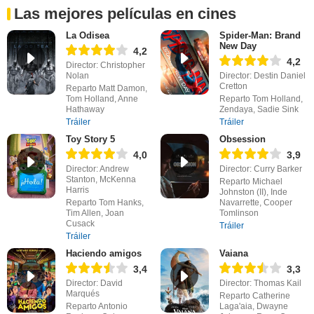
Las mejores películas en cines
La Odisea
Spider-Man: Brand
New Day
4,2
4,2
Director: Christopher
Nolan
Director: Destin Daniel
Cretton
Reparto Matt Damon,
Tom Holland, Anne
Reparto Tom Holland,
Hathaway
Zendaya, Sadie Sink
Tráiler
Tráiler
Toy Story 5
Obsession
4,0
3,9
Director: Andrew
Director: Curry Barker
Stanton, McKenna
Reparto Michael
Harris
Johnston (II), Inde
Reparto Tom Hanks,
Navarrette, Cooper
Tim Allen, Joan
Tomlinson
Cusack
Tráiler
Tráiler
Haciendo amigos
Vaiana
3,4
3,3
Director: David
Director: Thomas Kail
Marqués
Reparto Catherine
Reparto Antonio
Laga'aia, Dwayne