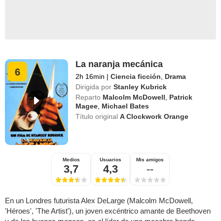
La naranja mecánica
6
2h 16min
|
Ciencia ficción
,
Drama
Dirigida por
Stanley Kubrick
Reparto
Malcolm McDowell
,
Patrick
Magee
,
Michael Bates
Título original
A Clockwork Orange
Medios
Usuarios
Mis amigos
3,7
4,3
--
En un Londres futurista Alex DeLarge (Malcolm McDowell,
'Héroes', 'The Artist'), un joven excéntrico amante de Beethoven