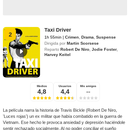
Taxi Driver
2
1h 55min
|
Crimen
,
Drama
,
Suspense
Dirigida por
Martin Scorsese
Reparto
Robert De Niro
,
Jodie Foster
,
Harvey Keitel
Medios
Usuarios
Mis amigos
4,8
4,4
--
La película narra la historia de Travis Bickle (Robert De Niro,
'Luces rojas') un ex militar que había combatido en la guerra de
Vietnam. Ese hecho le provoca ansiedad y depresión haciéndole
sentir rechazado socialmente. Al no poder conciliar el sueño