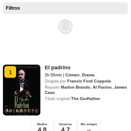
Mejores películas para niños
Filtros
El padrino
1
2h 55min
|
Crimen
,
Drama
Dirigida por
Francis Ford Coppola
Reparto
Marlon Brando
,
Al Pacino
,
James
Caan
Título original
The Godfather
Medios
Usuarios
Mis amigos
4,8
4,7
--