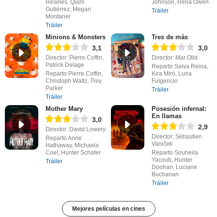
Resines, Quim
Johnson, Rena Owen
Gutiérrez, Megan
Tráiler
Montaner
Tráiler
Minions & Monsters
Tres de más
3,1
3,0
Director: Pierre Coffin,
Director: Mar Olid
Patrick Delage
Reparto Salva Reina,
Reparto Pierre Coffin,
Kira Miró, Luna
Christoph Waltz, Trey
Fulgencio
Parker
Tráiler
Tráiler
Mother Mary
Posesión infernal:
En llamas
3,0
2,9
Director: David Lowery
Director: Sébastien
Reparto Anne
Vaniček
Hathaway, Michaela
Coel, Hunter Schafer
Reparto Souheila
Yacoub, Hunter
Tráiler
Doohan, Luciane
Buchanan
Tráiler
Mejores películas en cines