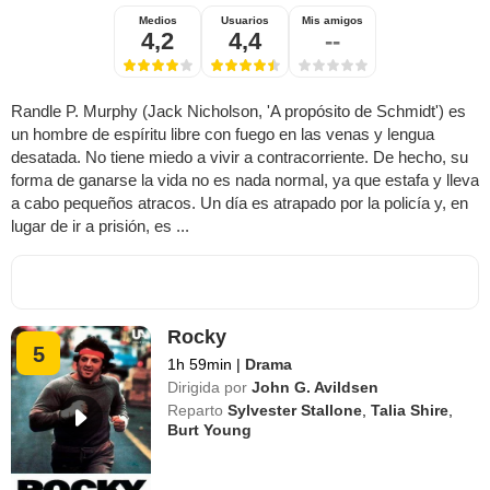
Medios
Usuarios
Mis amigos
4,2
4,4
--
Randle P. Murphy (Jack Nicholson, 'A propósito de Schmidt') es
un hombre de espíritu libre con fuego en las venas y lengua
desatada. No tiene miedo a vivir a contracorriente. De hecho, su
forma de ganarse la vida no es nada normal, ya que estafa y lleva
a cabo pequeños atracos. Un día es atrapado por la policía y, en
lugar de ir a prisión, es ...
Rocky
5
1h 59min
|
Drama
Dirigida por
John G. Avildsen
Reparto
Sylvester Stallone
,
Talia Shire
,
Burt Young