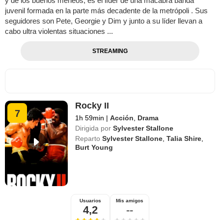
y de los buenos meneos, es el líder de una macabra banda
juvenil formada en la parte más decadente de la metrópoli . Sus
seguidores son Pete, Georgie y Dim y junto a su líder llevan a
cabo ultra violentas situaciones ...
STREAMING
Rocky II
7
1h 59min
|
Acción
,
Drama
Dirigida por
Sylvester Stallone
Reparto
Sylvester Stallone
,
Talia Shire
,
Burt Young
Usuarios
Mis amigos
4,2
--