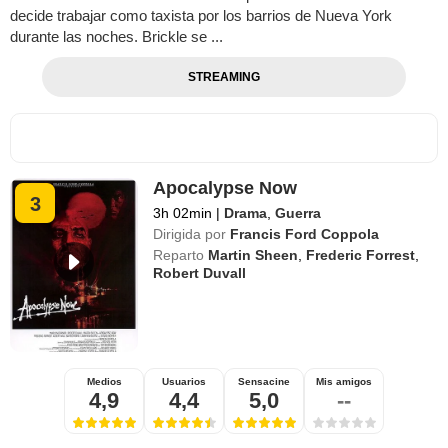
decide trabajar como taxista por los barrios de Nueva York
durante las noches. Brickle se ...
STREAMING
Apocalypse Now
3
3h 02min
|
Drama
,
Guerra
Dirigida por
Francis Ford Coppola
Reparto
Martin Sheen
,
Frederic Forrest
,
Robert Duvall
Medios
Usuarios
Sensacine
Mis amigos
4,9
4,4
5,0
--