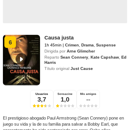
Causa justa
6
1h 45min
|
Crimen
,
Drama
,
Suspense
Dirigida por
Arne Glimcher
Reparto
Sean Connery
,
Kate Capshaw
,
Ed
Harris
Título original
Just Cause
Usuarios
Sensacine
Mis amigos
3,7
1,0
--
El prestigioso abogado Paul Armstrong (Sean Connery) pone en
juego su vida y la de su familia para salvar a Bobby Earl, que