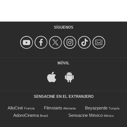
SÍGUENOS
MÓVIL
SENSACINE EN EL EXTRANJERO
AlloCiné
Filmstarts
Beyazperde
Francia
Alemania
Turquía
AdoroCinema
Sensacine México
Brasil
México