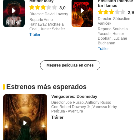
Mother Mary
Posesión infernal:
En llamas
3,0
2,9
Director: David Lowery
Director: Sébastien
Reparto Anne
Vaniček
Hathaway, Michaela
Coel, Hunter Schafer
Reparto Souheila
Yacoub, Hunter
Tráiler
Doohan, Luciane
Buchanan
Tráiler
Mejores películas en cines
Estrenos más esperados
Vengadores: Doomsday
Director Joe Russo, Anthony Russo
Con Robert Downey Jr., Vanessa Kirby
Película - Aventura
Tráiler