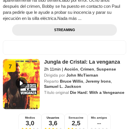
aparentemente ha sido sentenciado por error. Ocho años
después del crimen, Bobby se ha puesto en contacto con Paul
para pedirle que le ayude a probar su inocencia y parar su
ejecución en la silla eléctrica.Nada más ...
STREAMING
Jungla de Cristal: La venganza
7
2h 11min
|
Acción
,
Crimen
,
Suspense
Dirigida por
John McTiernan
Reparto
Bruce Willis
,
Jeremy Irons
,
Samuel L. Jackson
Título original
Die Hard: With a Vengeance
Medios
Usuarios
Sensacine
Mis amigos
3,0
3,6
2,5
--