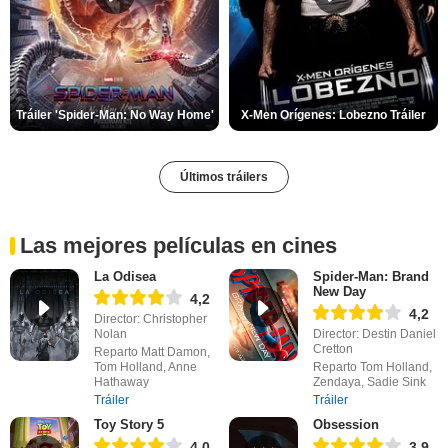
Tráiler 'Spider-Man: No Way Home'
X-Men Orígenes: Lobezno Tráiler
Últimos tráilers
Las mejores películas en cines
La Odisea
Spider-Man: Brand
New Day
4,2
4,2
Director: Christopher
Nolan
Director: Destin Daniel
Cretton
Reparto Matt Damon,
Tom Holland, Anne
Reparto Tom Holland,
Hathaway
Zendaya, Sadie Sink
Tráiler
Tráiler
Toy Story 5
Obsession
4,0
3,9