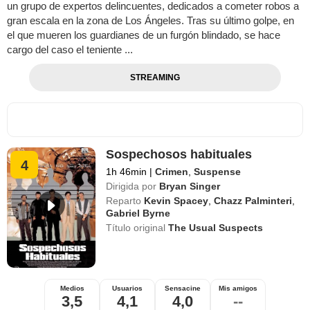
un grupo de expertos delincuentes, dedicados a cometer robos a
gran escala en la zona de Los Ángeles. Tras su último golpe, en
el que mueren los guardianes de un furgón blindado, se hace
cargo del caso el teniente ...
STREAMING
Sospechosos habituales
4
1h 46min
|
Crimen
,
Suspense
Dirigida por
Bryan Singer
Reparto
Kevin Spacey
,
Chazz Palminteri
,
Gabriel Byrne
Título original
The Usual Suspects
Medios
Usuarios
Sensacine
Mis amigos
3,5
4,1
4,0
--