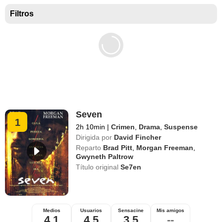
Mejores películas para niños
Filtros
Seven
1
2h 10min
|
Crimen
,
Drama
,
Suspense
Dirigida por
David Fincher
Reparto
Brad Pitt
,
Morgan Freeman
,
Gwyneth Paltrow
Título original
Se7en
Medios
Usuarios
Sensacine
Mis amigos
4,1
4,5
3,5
--