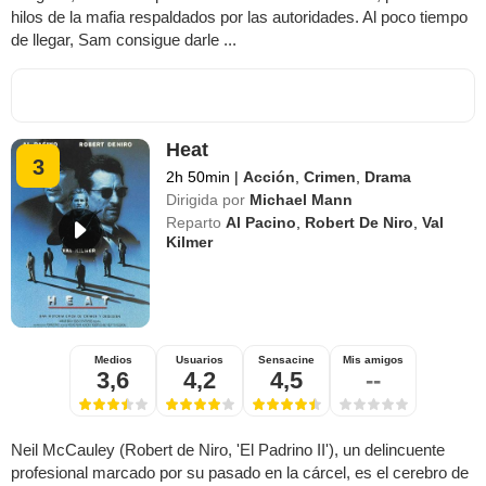
hilos de la mafia respaldados por las autoridades. Al poco tiempo
de llegar, Sam consigue darle ...
Heat
3
2h 50min
|
Acción
,
Crimen
,
Drama
Dirigida por
Michael Mann
Reparto
Al Pacino
,
Robert De Niro
,
Val
Kilmer
Medios
Usuarios
Sensacine
Mis amigos
3,6
4,2
4,5
--
Neil McCauley (Robert de Niro, 'El Padrino II'), un delincuente
profesional marcado por su pasado en la cárcel, es el cerebro de