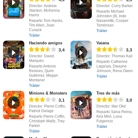
Director: Andrew
Director: Curry Barker
Stanton, McKenna
Reparto Michael
Harris
Johnston (II), Inde
Reparto Tom Hanks,
Navarrette, Cooper
Tim Allen, Joan
Tomlinson
Cusack
Tráiler
Tráiler
Haciendo amigos
Vaiana
3,4
3,3
Director: David
Director: Thomas Kail
Marqués
Reparto Catherine
Reparto Antonio
Laga'aia, Dwayne
Resines, Quim
Johnson, Rena Owen
Gutiérrez, Megan
Tráiler
Montaner
Tráiler
Minions & Monsters
Tres de más
3,1
3,0
Director: Pierre Coffin,
Director: Mar Olid
Patrick Delage
Reparto Salva Reina,
Reparto Pierre Coffin,
Kira Miró, Luna
Christoph Waltz, Trey
Fulgencio
Parker
Tráiler
Tráiler