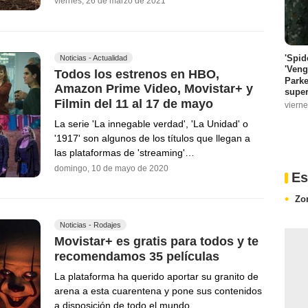
viernes, 26 de marzo de 2021
'Spid
Noticias - Actualidad
'Veng
Todos los estrenos en HBO,
Parke
Amazon Prime Video, Movistar+ y
super
Filmin del 11 al 17 de mayo
vierne
La serie 'La innegable verdad', 'La Unidad' o
'1917' son algunos de los títulos que llegan a
las plataformas de 'streaming'…
domingo, 10 de mayo de 2020
Es
Zo
Noticias - Rodajes
Movistar+ es gratis para todos y te
recomendamos 35 películas
La plataforma ha querido aportar su granito de
arena a esta cuarentena y pone sus contenidos
a disposición de todo el mundo.