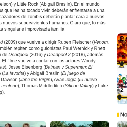
son) y Little Rock (Abigail Breslin). En el mundo
s que les ha tocado vivir, deberán enfrentarse a una
cazadores de zombis deberán plantar cara a nuevos
s nuevos supervivientes humanos. Claro que, lo más
a singular e improvisada familia.
nd
(2009) que vuelve a dirigir Ruben Fleischer (
Venom,
ambién repiten como guionistas Paul Wernick y Rhett
n de
Deadpool
(2016) y
Deadpool 2
(2018), además
). El filme vuelve a contar con los actores Woody
ras
), Jesse Eisenberg (
Batman v Superman: El
 (
La favorita
) y Abigail Breslin (
El juego de
o Dawson (
Jane the Virgin
), Avan Jogia (
El nuevo
l centeno
), Thomas Middleditch (
Silicon Valley
) y Luke
ng
).
No