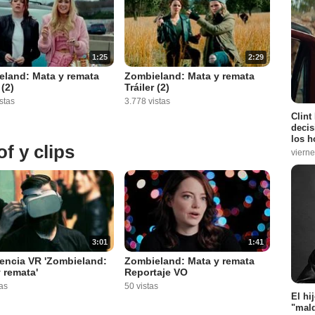
1:25
2:29
eland: Mata y remata
Zombieland: Mata y remata
 (2)
Tráiler (2)
stas
3.778 vistas
Clint
decis
los h
f y clips
vierne
3:01
1:41
encia VR 'Zombieland:
Zombieland: Mata y remata
 remata'
Reportaje VO
as
50 vistas
El hi
"mald