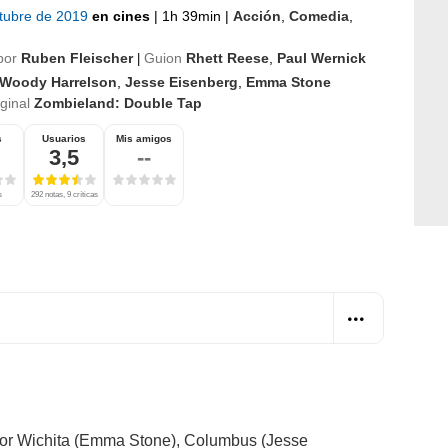
ctubre de 2019
en cines
|
1h 39min
|
Acción
,
Comedia
,
por
Ruben Fleischer
Guion
Rhett Reese
,
Paul Wernick
|
Woody Harrelson
,
Jesse Eisenberg
,
Emma Stone
iginal
Zombieland: Double Tap
s
Usuarios
Mis amigos
3,5
--
s
292 notas, 9 críticas
por Wichita (Emma Stone), Columbus (Jesse