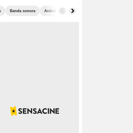
s
Banda sonora
Anécdotas
Taquilla
Películas similares