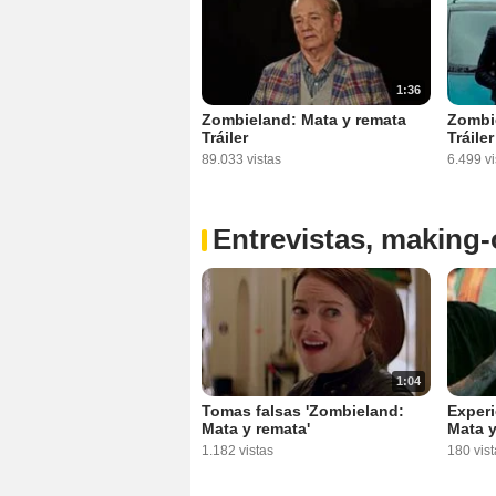
1:36
Zombieland: Mata y remata
Zombi
Tráiler
Tráiler
89.033 vistas
6.499 vi
Entrevistas, making-o
1:04
Tomas falsas 'Zombieland:
Experi
Mata y remata'
Mata y
1.182 vistas
180 vist