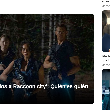
arres
vierne
'Mich
que h
vierne
dos a Raccoon city': Quién es quién