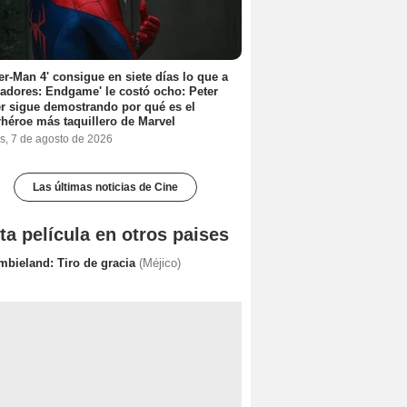
er-Man 4' consigue en siete días lo que a
adores: Endgame' le costó ocho: Peter
r sigue demostrando por qué es el
héroe más taquillero de Marvel
s, 7 de agosto de 2026
Las últimas noticias de Cine
ta película en otros paises
mbieland: Tiro de gracia
(Méjico)