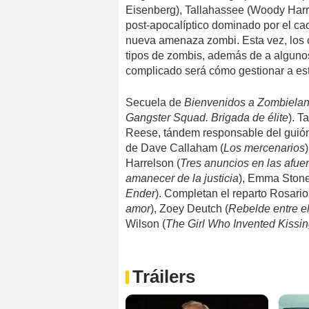
Eisenberg), Tallahassee (Woody Harrel
post-apocalíptico dominado por el cao
nueva amenaza zombi. Esta vez, los 
tipos de zombis, además de a alguno
complicado será cómo gestionar a est
Secuela de
Bienvenidos a Zombiela
Gangster Squad. Brigada de élite
). T
Reese, tándem responsable del guió
de Dave Callaham (
Los mercenarios
Harrelson (
Tres anuncios en las afue
amanecer de la justicia
), Emma Stone
Ender
). Completan el reparto Rosari
amor
), Zoey Deutch (
Rebelde entre e
Wilson (
The Girl Who Invented Kissi
Tráilers