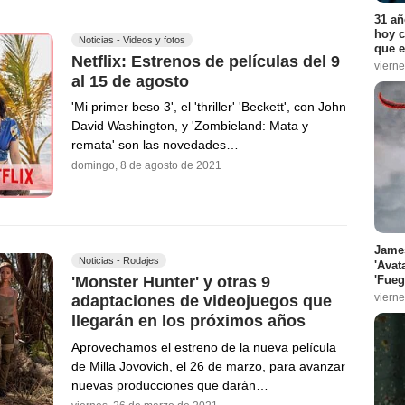
31 añ
hoy c
Noticias - Videos y fotos
que e
Netflix: Estrenos de películas del 9
vierne
al 15 de agosto
'Mi primer beso 3', el 'thriller' 'Beckett', con John
David Washington, y 'Zombieland: Mata y
remata' son las novedades…
domingo, 8 de agosto de 2021
James
Noticias - Rodajes
'Avat
'Monster Hunter' y otras 9
'Fueg
vierne
adaptaciones de videojuegos que
llegarán en los próximos años
Aprovechamos el estreno de la nueva película
de Milla Jovovich, el 26 de marzo, para avanzar
nuevas producciones que darán…