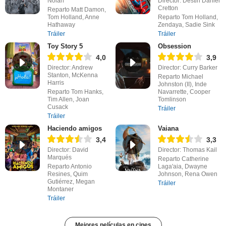
Nolan
Director: Destin Daniel
Cretton
Reparto Matt Damon,
Tom Holland, Anne
Reparto Tom Holland,
Hathaway
Zendaya, Sadie Sink
Tráiler
Tráiler
Toy Story 5
Obsession
4,0
3,9
Director: Andrew
Director: Curry Barker
Stanton, McKenna
Reparto Michael
Harris
Johnston (II), Inde
Reparto Tom Hanks,
Navarrette, Cooper
Tim Allen, Joan
Tomlinson
Cusack
Tráiler
Tráiler
Haciendo amigos
Vaiana
3,4
3,3
Director: David
Director: Thomas Kail
Marqués
Reparto Catherine
Reparto Antonio
Laga'aia, Dwayne
Resines, Quim
Johnson, Rena Owen
Gutiérrez, Megan
Tráiler
Montaner
Tráiler
Mejores películas en cines