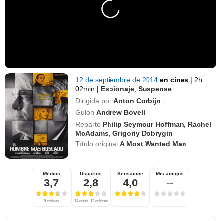
12 de septiembre de 2014
en cines
|
2h
02min
|
Espionaje
,
Suspense
Dirigida por
Anton Corbijn
|
Guion
Andrew Bovell
Reparto
Philip Seymour Hoffman
,
Rachel
McAdams
,
Grigoriy Dobrygin
Título original
A Most Wanted Man
Medios
Usuarios
Sensacine
Mis amigos
3,7
2,8
4,0
--
8 críticas
74 notas, 12 críticas