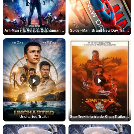
Ant-Man y la Avispa: Quantumanía Tráiler (2)
Spider-Man: Brand New Day Tráiler (3)
Uncharted Trailer
Star Trek II: la ira de Khan Tráiler VO