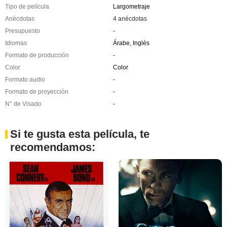
Tipo de película
Largometraje
Anécdotas
4 anécdotas
Presupuesto
-
Idiomas
Árabe, Inglés
Formato de producción
-
Color
Color
Formato audio
-
Formato de proyección
-
N° de Visado
-
Si te gusta esta película, te
recomendamos: