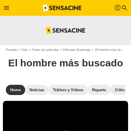
profil
menu
search
Portada
Cine
Todas las películas
Películas Espionaje
El hombre más buscado
El hombre más buscado
Home
Noticias
Tráilers y Vídeos
Reparto
Críticas