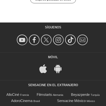
SÍGUENOS
MÓVIL
SENSACINE EN EL EXTRANJERO
AlloCiné
Filmstarts
Beyazperde
Francia
Alemania
Turquía
AdoroCinema
Sensacine México
Brasil
México