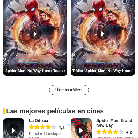
Spider-Man: No Way Home Teaser
Tráiler 'Spider-Man: No Way Home'
Últimos tráilers
Las mejores películas en cines
La Odisea
Spider-Man: Brand
New Day
4,2
4,2
Director: Christopher