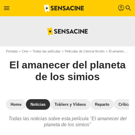
profil
menu
search
Portada
Cine
Todas las películas
Películas de Ciencia ficción
El amanecer del planeta de los simios
El amanecer del planeta
de los simios
Home
Noticias
Tráilers y Vídeos
Reparto
Críticas
Todas las noticias sobre esta película "El amanecer del
planeta de los simios"