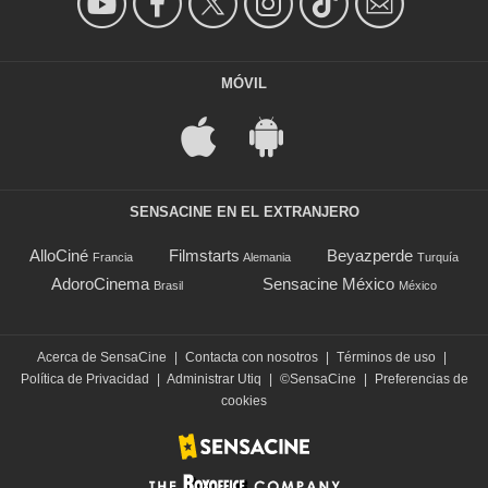
MÓVIL
SENSACINE EN EL EXTRANJERO
AlloCiné
Filmstarts
Beyazperde
Francia
Alemania
Turquía
AdoroCinema
Sensacine México
Brasil
México
Acerca de SensaCine
|
Contacta con nosotros
|
Términos de uso
|
Política de Privacidad
|
Administrar Utiq
|
©SensaCine
|
Preferencias de
cookies