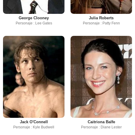
George Clooney
Julia Roberts
Personaje : Lee Gates
Personaje : Patty Fenn
Jack O'Connell
Caitriona Balfe
Personaje : Kyle Budwell
Personaje : Diane Lester