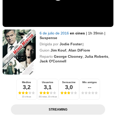
6 de julio de 2016
en cines
|
1h 39min
|
Suspense
Dirigida por
Jodie Foster
|
Guion
Jim Kouf
,
Alan DiFiore
Reparto
George Clooney
,
Julia Roberts
,
Jack O'Connell
Medios
Usuarios
Sensacine
Mis amigos
3,2
3,1
3,0
--
22 críticas
151 notas, 13 críticas
STREAMING