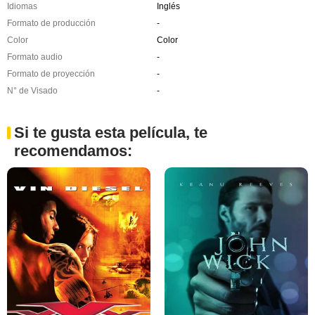
Idiomas
Inglés
Formato de producción
-
Color
Color
Formato audio
-
Formato de proyección
-
N° de Visado
-
Si te gusta esta película, te
recomendamos: