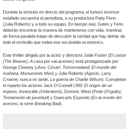
Durante la emisión en directo del programa, el furioso inversor
estafado secuestra al periodista, a su productora Patty Fenn
(Julia Roberts) y a todo su equipo. En tiempo real, Gates y Fenn
deberán encontrar la manera de mantenerse con vida, mientras
de forma paralela tratan de descubrir la verdad que hay detrás de
todo el embrollo que rodea ese escándalo económico.
Este thriller dirigido por la actriz y directora Jodie Foster (
El castor
(The Beaver)
,
A casa por vacaciones
) está protagonizado por
George Clooney (
¡Ave, César!
,
Tomorrowland: El mundo del
mañana
,
Monuments Men
) y Julia Roberts (
Agosto
,
Larry
Crowne, nunca es tarde
,
La guerra de Charlie Wilson
). Completan
el reparto los actores Jack O'Connell (
300: El origen de un
imperio
,
Invencible (Unbroken)
), Dominic West (
Pride (Orgullo)
,
Testamento de juventud
) y Giancarlo Esposito (
En la mente del
asesino
, la serie
Breaking Bad
).