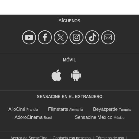
SÍGUENOS
MÓVIL
SENSACINE EN EL EXTRANJERO
AlloCiné
Filmstarts
Beyazperde
Francia
Alemania
Turquía
AdoroCinema
Sensacine México
Brasil
México
Acerca de SensaCine
|
Contacta con nosotros
|
Términos de uso
|