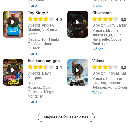
Hathaway
Zendaya, Sadie Sink
Tráiler
Tráiler
Toy Story 5
Obsession
4,0
3,9
Director: Andrew
Director: Curry Barker
Stanton, McKenna
Reparto Michael
Harris
Johnston (II), Inde
Reparto Tom Hanks,
Navarrette, Cooper
Tim Allen, Joan
Tomlinson
Cusack
Tráiler
Tráiler
Haciendo amigos
Vaiana
3,4
3,3
Director: David
Director: Thomas Kail
Marqués
Reparto Catherine
Reparto Antonio
Laga'aia, Dwayne
Resines, Quim
Johnson, Rena Owen
Gutiérrez, Megan
Tráiler
Montaner
Tráiler
Mejores películas en cines