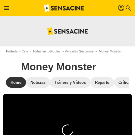
profil
menu
search
Portada
Cine
Todas las películas
Películas Suspense
Money Monster
Money Monster
Home
Noticias
Tráilers y Vídeos
Reparto
Críticas