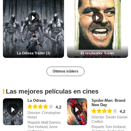
La Odisea Tráiler (3)
El resplandor Tráiler
Últimos tráilers
Las mejores películas en cines
La Odisea
Spider-Man: Brand
New Day
4,2
4,2
Director: Christopher
Nolan
Director: Destin Daniel
Cretton
Reparto Matt Damon,
Tom Holland, Anne
Reparto Tom Holland,