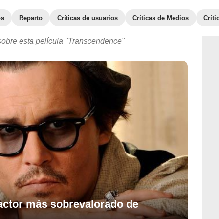
os
Reparto
Críticas de usuarios
Críticas de Medios
Crít
 sobre esta película "Transcendence"
actor más sobrevalorado de