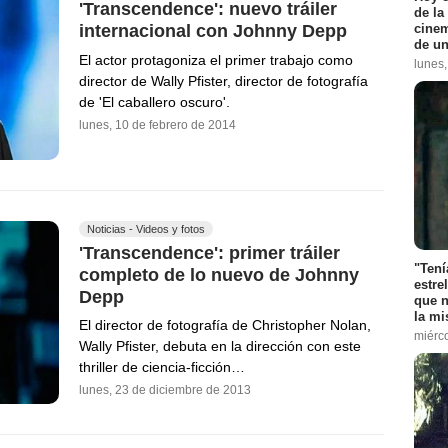
'Transcendence': nuevo tráiler
de la
cinem
internacional con Johnny Depp
de un
El actor protagoniza el primer trabajo como
lunes
director de Wally Pfister, director de fotografía
de 'El caballero oscuro'.
lunes, 10 de febrero de 2014
Noticias - Videos y fotos
'Transcendence': primer tráiler
"Tení
completo de lo nuevo de Johnny
estre
Depp
que n
la m
El director de fotografía de Christopher Nolan,
miérc
Wally Pfister, debuta en la dirección con este
thriller de ciencia-ficción…
lunes, 23 de diciembre de 2013