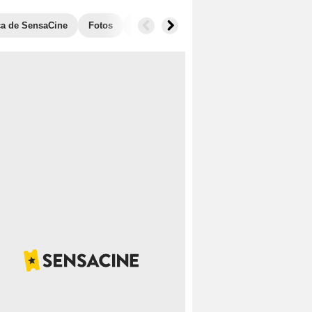
ica de SensaCine
Fotos
Banda sonora
Anécdotas
Taquill