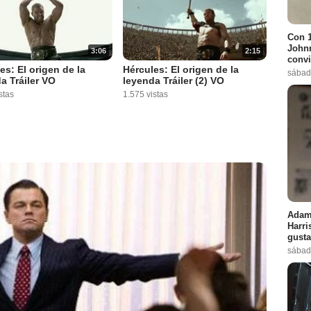
Con 1
Johnn
3:06
2:15
convi
es: El origen de la
Hércules: El origen de la
sábad
a Tráiler VO
leyenda Tráiler (2) VO
stas
1.575 vistas
Adam 
Harri
gusta
sábad