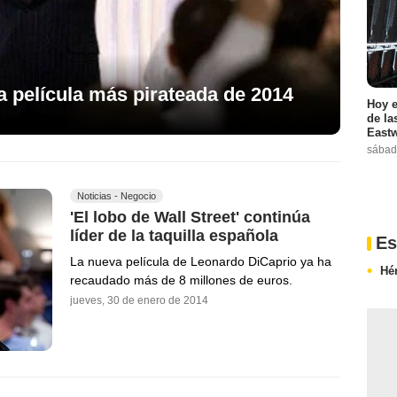
 la película más pirateada de 2014
Hoy e
de la
Eastw
sábad
Noticias - Negocio
'El lobo de Wall Street' continúa
líder de la taquilla española
Es
La nueva película de Leonardo DiCaprio ya ha
Hér
recaudado más de 8 millones de euros.
jueves, 30 de enero de 2014