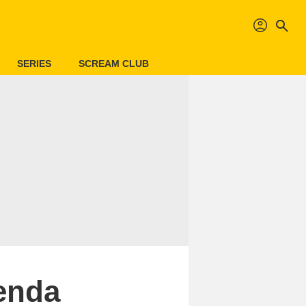
profil
search
SERIES
SCREAM CLUB
yenda