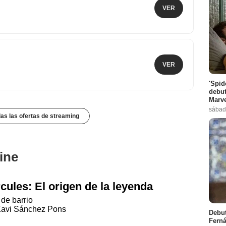
VER
VER
'Spid
debut
Marve
sábad
das las ofertas de streaming
ine
cules: El origen de la leyenda
de barrio
Xavi Sánchez Pons
Debut
Ferná