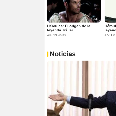
2:33
Hércules: El origen de la
Hércul
leyenda Tráiler
leyend
49.699 vistas
4.511 vi
Noticias