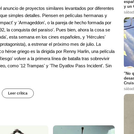
españ
y un 
l anuncio de proyectos similares levantados por diferentes
sábad
ue simples detalles. Piensen en películas hermanas y
mpact' y 'Armageddon', o la pareja de hecho formada por
492, la conquista del paraíso'. Pues bien, ahora la cosa se
enda', esta semana en los cines españoles, y 'Hércules'
tagonista), a estrenar el próximo mes de julio. La
co héroe griego es la dirigida por Renny Harlin, una película
esgo' volver a la primera línea de batalla tras sobrevivir
deo, como '12 Trampas' y 'The Dyatlov Pass Incident'. Sin
"No q
desas
Cruis
sábad
Leer crítica