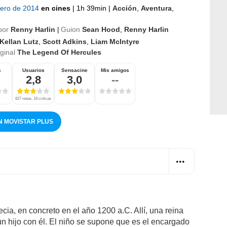
nero de 2014
en cines
|
1h 39min
|
Acción
,
Aventura
,
por
Renny Harlin
Guion
Sean Hood
,
Renny Harlin
|
Kellan Lutz
,
Scott Adkins
,
Liam McIntyre
iginal
The Legend Of Hercules
s
Usuarios
Sensacine
Mis amigos
2,8
3,0
--
827 notas, 19 críticas
N MOVISTAR PLUS
ecia, en concreto en el año 1200 a.C. Allí, una reina
un hijo con él. El niño se supone que es el encargado