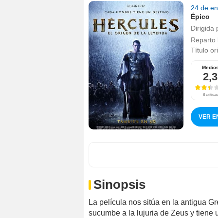
24 de e
Épico
Dirigida 
Reparto
Título or
Medio
2,3
8 críticas
VER E
Sinopsis
La película nos sitúa en la antigua Gr
sucumbe a la lujuria de Zeus y tiene 