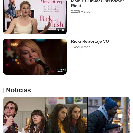
Mamie Gummer Interview :
Ricki
2.228 vistas
3:16
Ricki Reportaje VO
1.459 vistas
1:27
Noticias