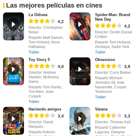
Las mejores películas en cines
La Odisea
Spider-Man: Brand
New Day
4,2
4,2
Director: Christopher
Nolan
Director: Destin Daniel
Cretton
Reparto Matt Damon,
Tom Holland, Anne
Reparto Tom Holland,
Hathaway
Zendaya, Sadie Sink
Tráiler
Tráiler
Toy Story 5
Obsession
4,0
3,9
Director: Andrew
Director: Curry Barker
Stanton, McKenna
Reparto Michael
Harris
Johnston (II), Inde
Reparto Tom Hanks,
Navarrette, Cooper
Tim Allen, Joan
Tomlinson
Cusack
Tráiler
Tráiler
Haciendo amigos
Vaiana
3,4
3,3
Director: David
Director: Thomas Kail
Marqués
Reparto Catherine
Reparto Antonio
Laga'aia, Dwayne