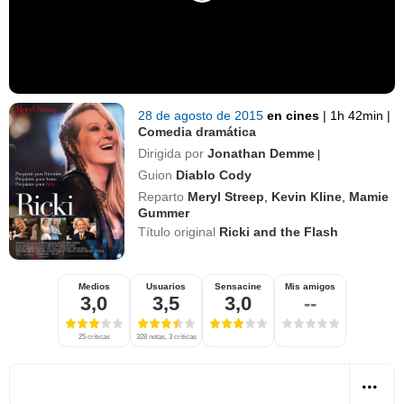
28 de agosto de 2015
en cines
|
1h 42min
|
Comedia dramática
Dirigida por
Jonathan Demme
|
Guion
Diablo Cody
Reparto
Meryl Streep
,
Kevin Kline
,
Mamie
Gummer
Título original
Ricki and the Flash
Medios
Usuarios
Sensacine
Mis amigos
3,0
3,5
3,0
--
25 críticas
328 notas, 3 críticas