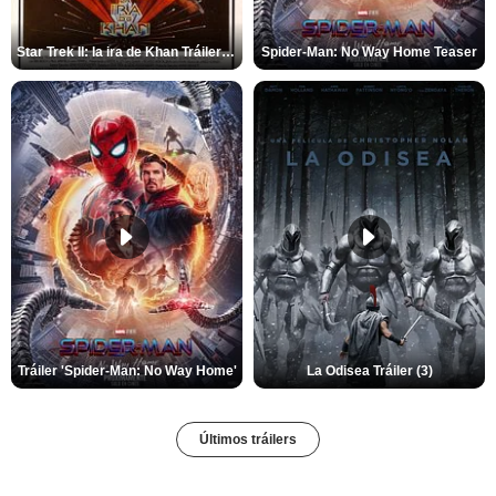
Star Trek II: la ira de Khan Tráiler VO
Spider-Man: No Way Home Teaser
Tráiler 'Spider-Man: No Way Home'
La Odisea Tráiler (3)
Últimos tráilers