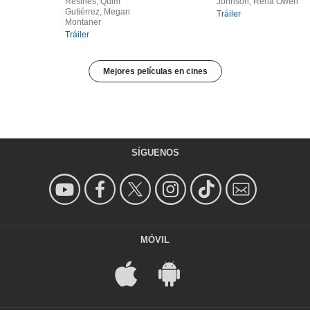
Resines, Quim
Johnson, Rena Owen
Gutiérrez, Megan
Tráiler
Montaner
Tráiler
Mejores películas en cines
SÍGUENOS
MÓVIL