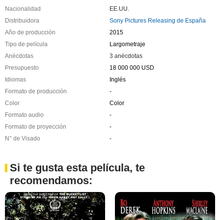
Nacionalidad
EE.UU.
Distribuidora
Sony Pictures Releasing de España
Año de producción
2015
Tipo de película
Largometraje
Anécdotas
3 anécdotas
Presupuesto
18 000 000 USD
Idiomas
Inglés
Formato de producción
-
Color
Color
Formato audio
-
Formato de proyección
-
N° de Visado
-
Si te gusta esta película, te
recomendamos: