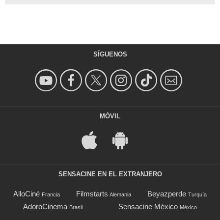
SÍGUENOS
MÓVIL
SENSACINE EN EL EXTRANJERO
AlloCiné
Filmstarts
Beyazperde
Francia
Alemania
Turquía
AdoroCinema
Sensacine México
Brasil
México