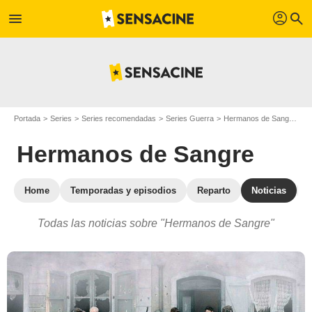
profil
menu
search
Portada
Series
Series recomendadas
Series Guerra
Hermanos de Sangre
A
Hermanos de Sangre
Home
Temporadas y episodios
Reparto
Noticias
Todas las noticias sobre "Hermanos de Sangre"