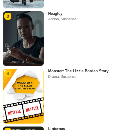
Neagley
3
Acción
,
Suspense
Monster: The Lizzie Borden Story
4
Drama
,
Suspense
Linternas