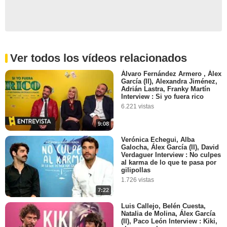
Ver todos los vídeos relacionados
Álvaro Fernández Armero , Álex
García (II), Alexandra Jiménez,
Adrián Lastra, Franky Martín
Interview : Si yo fuera rico
6.221 vistas
9:08
Verónica Echegui, Alba
Galocha, Álex García (II), David
Verdaguer Interview : No culpes
al karma de lo que te pasa por
gilipollas
1.726 vistas
7:22
Luis Callejo, Belén Cuesta,
Natalia de Molina, Álex García
(II), Paco León Interview : Kiki,