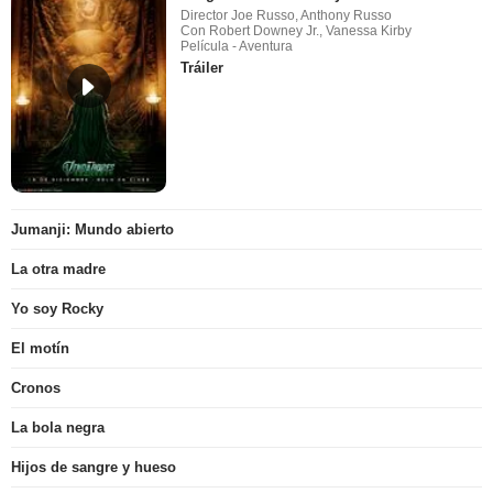
Director Joe Russo, Anthony Russo
Con Robert Downey Jr., Vanessa Kirby
Película - Aventura
Tráiler
Jumanji: Mundo abierto
La otra madre
Yo soy Rocky
El motín
Cronos
La bola negra
Hijos de sangre y hueso