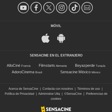
MÓVIL
SENSACINE EN EL EXTRANJERO
AlloCiné
Filmstarts
Beyazperde
Francia
Alemania
Turquía
AdoroCinema
Sensacine México
Brasil
México
Acerca de SensaCine
|
Contacta con nosotros
|
Términos de uso
|
Política de Privacidad
|
Administrar Utiq
|
©SensaCine
|
Preferencias de
cookies