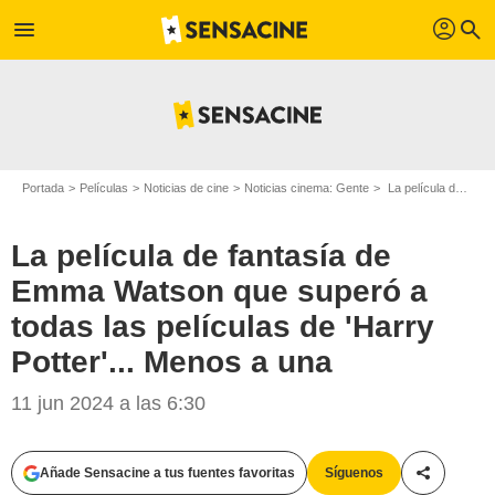
profil
menu
search
Portada
Películas
Noticias de cine
Noticias cinema: Gente
La película de fantasía de Emma Watson que superó a todas las películas de 'Harry Potter'... Menos a una
La película de fantasía de
Emma Watson que superó a
todas las películas de 'Harry
Potter'... Menos a una
11 jun 2024 a las 6:30
Añade Sensacine a tus fuentes favoritas
Síguenos
Compartir