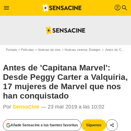
profil
menu
search
Portada
Películas
Noticias de cine
Noticias cinema: Rodajes
Antes de 'Capitana Marvel': Desde Peggy Carter a Valquiria, 17 mujeres de Marvel que nos han conquistado
Antes de 'Capitana Marvel':
Desde Peggy Carter a Valquiria,
17 mujeres de Marvel que nos
han conquistado
Por
SensaCine
— 23 mar 2019 a las 10:02
Añade Sensacine a tus fuentes favoritas
Síguenos
Compartir