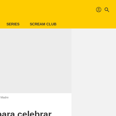
profil
search
SERIES
SCREAM CLUB
a Madre
para celebrar