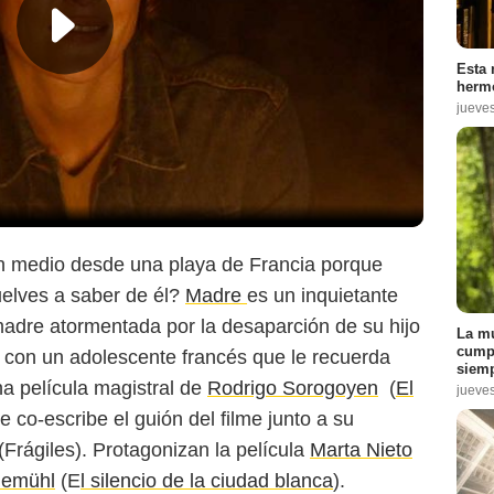
Esta 
hermo
jueve
 en medio desde una playa de Francia porque
uelves a saber de él?
Madre
es un inquietante
a madre atormentada por la desaparción de su hijo
La mu
cumpl
 con un adolescente francés que le recuerda
siemp
a película magistral de
Rodrigo Sorogoyen
(
El
jueve
ue co-escribe el guión del filme junto a su
(Frágiles). Protagonizan la película
Marta Nieto
demühl
(E
l silencio de la ciudad blanca
).