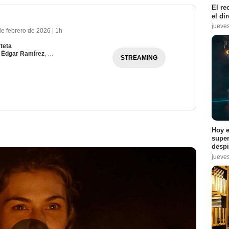
El re
el di
jueve
de febrero de 2026
|
1h
teta
,
Édgar Ramírez
,
Jenna Ortega
STREAMING
Hoy e
super
despi
jueve