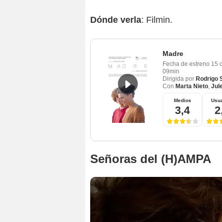
Dónde verla
: Filmin.
Madre
Fecha de estreno
15 
09min
Dirigida por
Rodrigo 
Con
Marta Nieto
,
Jul
Medios
Usua
3,4
2
Señoras del (H)AMPA