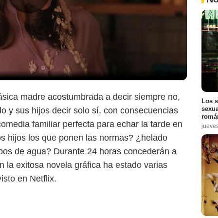
clásica madre acostumbrada a decir siempre no,
Los s
sexua
o y sus hijos decir solo sí, con consecuencias
román
omedia familiar perfecta para echar la tarde en
jueve
os hijos los que ponen las normas? ¿helado
bos de agua? Durante 24 horas concederán a
en la exitosa novela gráfica ha estado varias
sto en Netflix.