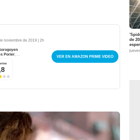
'Spid
de 20
de noviembre de 2019
|
2h
espe
Sorogoyen
jueve
es Porier
,
Alex Brendemühl
VER EN AMAZON PRIME VIDEO
rios
,8