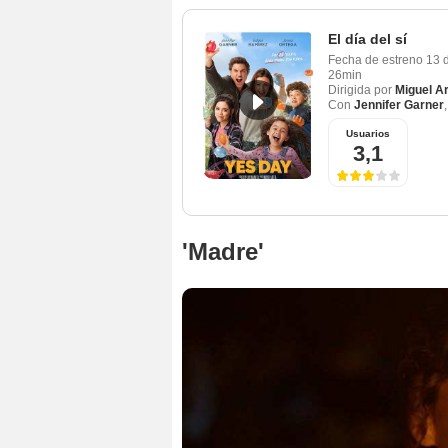
El día del sí
Fecha de estreno
13 
26min
Dirigida por
Miguel Ar
Con
Jennifer Garner
Usuarios
3,1
'Madre'