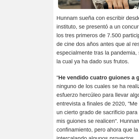
Hunnam sueña con escribir desde
instituto, se presentó a un conc
los tres primeros de 7.500 partici
de cine dos años antes que al r
especialmente tras la pandemia, 
la cual ya ha dado sus frutos.
"
He vendido cuatro guiones a g
ninguno de los cuales se ha real
esfuerzo hercúleo para llevar alg
entrevista a finales de 2020, "M
un cierto grado de sacrificio par
mis guiones se realicen". Hunnam 
confinamiento, pero ahora que la 
intercalando algunos proyectos.