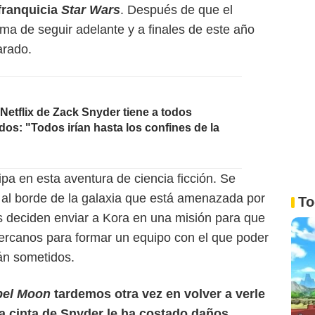
franquicia
Star Wars
. Después de que el
rma de seguir adelante y a finales de este año
arado.
 Netflix de Zack Snyder tiene a todos
s: "Todos irían hasta los confines de la
pa en esta aventura de ciencia ficción. Se
 al borde de la galaxia que está amenazada por
To
iles deciden enviar a Kora en una misión para que
cercanos para formar un equipo con el que poder
tán sometidos.
bel Moon
tardemos otra vez en volver a verle
la cinta de Snyder le ha costado daños