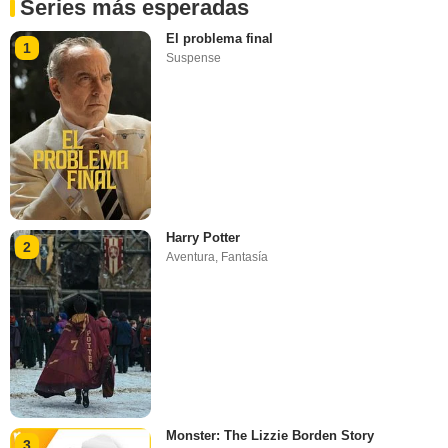
Series más esperadas
El problema final
1
Suspense
Harry Potter
2
Aventura
,
Fantasía
Monster: The Lizzie Borden Story
3