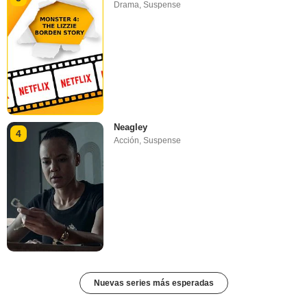
Drama
,
Suspense
Neagley
4
Acción
,
Suspense
Nuevas series más esperadas