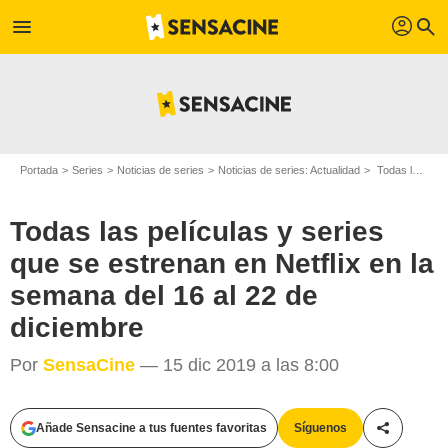
profil
menu
search
Portada
Series
Noticias de series
Noticias de series: Actualidad
Todas las películas y series que se estrenan en Netflix en la semana del 16 al 22 de diciembre
Todas las películas y series
que se estrenan en Netflix en la
semana del 16 al 22 de
diciembre
Por
SensaCine
— 15 dic 2019 a las 8:00
Añade Sensacine a tus fuentes favoritas
Síguenos
Compartir