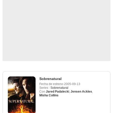
Sobrenatural
Fecha de estreno
2005-09-13
Series :
Sobrenatural
Con
Jared Padalecki
,
Jensen Ackles
,
Misha Collins