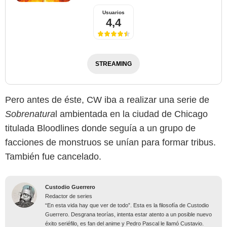
Usuarios
4,4
STREAMING
Pero antes de éste, CW iba a realizar una serie de
Sobrenatura
l ambientada en la ciudad de Chicago
titulada Bloodlines donde seguía a un grupo de
facciones de monstruos se unían para formar tribus.
También fue cancelado.
Custodio Guerrero
Redactor de series
“En esta vida hay que ver de todo”. Esta es la filosofía de Custodio
Guerrero. Desgrana teorías, intenta estar atento a un posible nuevo
éxito seriéfilo, es fan del anime y Pedro Pascal le llamó Custavio.