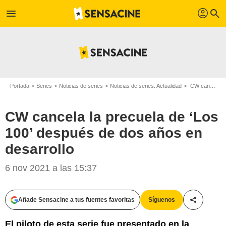
profil
menu
search
Portada
Series
Noticias de series
Noticias de series: Actualidad
CW cancela la precuela de ‘Los 100’ después de dos años en desarrollo
CW cancela la precuela de ‘Los
100’ después de dos años en
desarrollo
6 nov 2021 a las 15:37
Añade Sensacine a tus fuentes favoritas
Síguenos
Compartir
El piloto de esta serie fue presentado en la