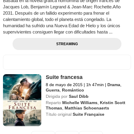
Basada en la novela gráfica homómina de origen francés de
Jacques Lob, Benjamín Legrand & Jean-Marc Rochette.Año
2031. Después de un fallido experimento para frenar el
calentamiento global, todo el planeta está congelado. La
humanidad ha sufrido una Nueva Edad de Hielo y los únicos
supervivientes consiguen llegar con dificultades hasta ...
STREAMING
Suite francesa
8 de mayo de 2015
|
1h 47min
|
Drama
,
Guerra
,
Romántico
Dirigida por
Saul Dibb
Reparto
Michelle Williams
,
Kristin Scott
Thomas
,
Matthias Schoenaerts
Título original
Suite Française