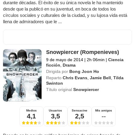
durante décadas. El éxito de su única novela le ha mantenido
desde que la publicó en su juventud, en boca de todos los
círculos sociales y culturales de la ciudad, y su lujosa vida está
llena de admiradores que le ...
Snowpiercer (Rompenieves)
9 de mayo de 2014
|
2h 06min
|
Ciencia
ficción
,
Drama
Dirigida por
Bong Joon Ho
Reparto
Chris Evans
,
Jamie Bell
,
Tilda
Swinton
Título original
Snowpiercer
Medios
Usuarios
Sensacine
Mis amigos
4,1
3,5
2,5
--