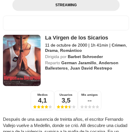
STREAMING
La Virgen de los Sicarios
11 de octubre de 2000
|
1h 41min
|
Crimen
,
Drama
,
Romántico
Dirigida por
Barbet Schroeder
Reparto
German Jaramillo
,
Anderson
Ballesteros
,
Juan David Restrepo
Medios
Usuarios
Mis amigos
4,1
3,5
--
Después de una ausencia de treinta años, el escritor Fernando
Vallejo vuelve a Medellin, donde se crió. Allí descubre una ciudad
presa de la violencia, sumisa a la mafia de la cocaína. En un