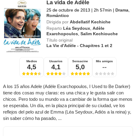
La vida de Adèle
25 de octubre de 2013
|
2h 57min
|
Drama
,
Romántico
Dirigida por
Abdellatif Kechiche
Reparto
Léa Seydoux
,
Adèle
Exarchopoulos
,
Salim Kechiouche
Título original
La Vie d'Adèle - Chapitres 1 et 2
Medios
Usuarios
Sensacine
Mis amigos
4,5
4,1
5,0
--
A los 15 años Adele (Adèle Exarchopoulos, I Used to Be Darker)
tiene dos cosas muy claras: es una chica y le gusta salir con
chicos. Pero todo su mundo va a cambiar de la forma que menos
se esperaba. Un día, en la plaza principal de su ciudad, ve los
reflejos del pelo azul de Emma (Léa Seydoux, Adiós a la reina) y,
sin saber cómo ha pasado, ...