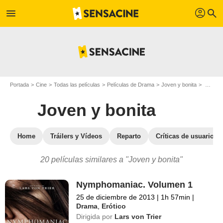
profil
menu
search
Portada
Cine
Todas las películas
Películas de Drama
Joven y bonita
Películas similares a "Joven y bonita"
Joven y bonita
Home
Tráilers y Vídeos
Reparto
Críticas de usuarios
20 películas similares a "Joven y bonita"
Nymphomaniac. Volumen 1
25 de diciembre de 2013
|
1h 57min
|
Drama
,
Erótico
Dirigida por
Lars von Trier