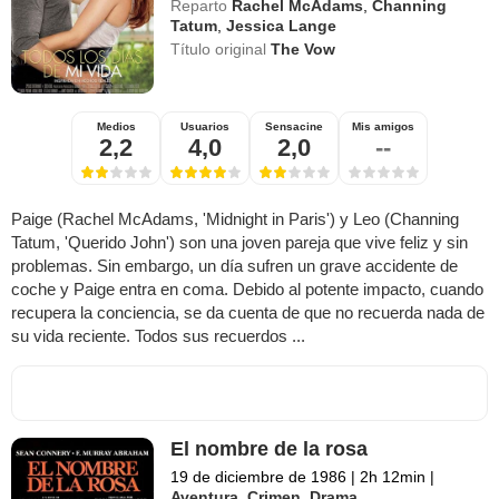
Reparto
Rachel McAdams
,
Channing
Tatum
,
Jessica Lange
Título original
The Vow
Medios
Usuarios
Sensacine
Mis amigos
2,2
4,0
2,0
--
Paige (Rachel McAdams, 'Midnight in Paris') y Leo (Channing
Tatum, 'Querido John') son una joven pareja que vive feliz y sin
problemas. Sin embargo, un día sufren un grave accidente de
coche y Paige entra en coma. Debido al potente impacto, cuando
recupera la conciencia, se da cuenta de que no recuerda nada de
su vida reciente. Todos sus recuerdos ...
El nombre de la rosa
19 de diciembre de 1986
|
2h 12min
|
Aventura
,
Crimen
,
Drama