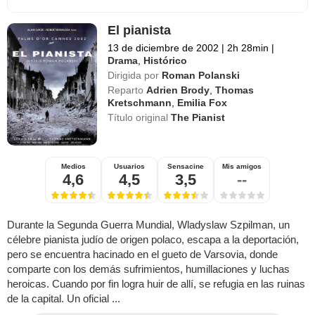
El pianista
13 de diciembre de 2002
|
2h 28min
|
Drama
,
Histórico
Dirigida por
Roman Polanski
Reparto
Adrien Brody
,
Thomas
Kretschmann
,
Emilia Fox
Título original
The Pianist
Medios
Usuarios
Sensacine
Mis amigos
4,6
4,5
3,5
--
Durante la Segunda Guerra Mundial, Wladyslaw Szpilman, un
célebre pianista judío de origen polaco, escapa a la deportación,
pero se encuentra hacinado en el gueto de Varsovia, donde
comparte con los demás sufrimientos, humillaciones y luchas
heroicas. Cuando por fin logra huir de allí, se refugia en las ruinas
de la capital. Un oficial ...