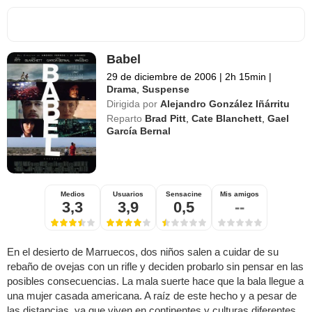
Babel
29 de diciembre de 2006
|
2h 15min
|
Drama
,
Suspense
Dirigida por
Alejandro González Iñárritu
Reparto
Brad Pitt
,
Cate Blanchett
,
Gael
García Bernal
Medios
Usuarios
Sensacine
Mis amigos
3,3
3,9
0,5
--
En el desierto de Marruecos, dos niños salen a cuidar de su
rebaño de ovejas con un rifle y deciden probarlo sin pensar en las
posibles consecuencias. La mala suerte hace que la bala llegue a
una mujer casada americana. A raíz de este hecho y a pesar de
las distancias, ya que viven en continentes y culturas diferentes,