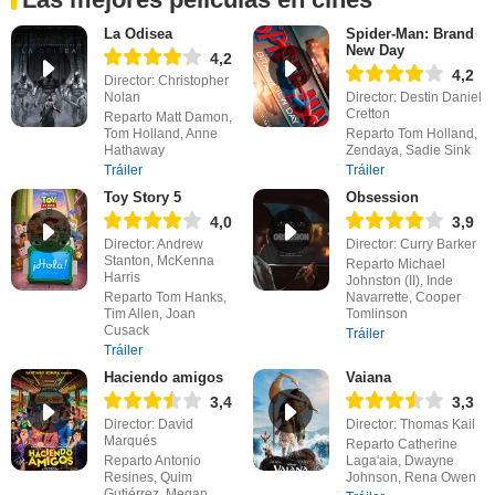
La Odisea
Spider-Man: Brand
New Day
4,2
4,2
Director: Christopher
Nolan
Director: Destin Daniel
Cretton
Reparto Matt Damon,
Tom Holland, Anne
Reparto Tom Holland,
Hathaway
Zendaya, Sadie Sink
Tráiler
Tráiler
Toy Story 5
Obsession
4,0
3,9
Director: Andrew
Director: Curry Barker
Stanton, McKenna
Reparto Michael
Harris
Johnston (II), Inde
Reparto Tom Hanks,
Navarrette, Cooper
Tim Allen, Joan
Tomlinson
Cusack
Tráiler
Tráiler
Haciendo amigos
Vaiana
3,4
3,3
Director: David
Director: Thomas Kail
Marqués
Reparto Catherine
Reparto Antonio
Laga'aia, Dwayne
Resines, Quim
Johnson, Rena Owen
Gutiérrez, Megan