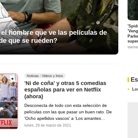
'Spid
 el hombre que ve las películas de
'Veng
Parke
de que se rueden?
super
vierne
Noticias - Videos y fotos
Es
'Ni de coña' y otras 5 comedias
españolas para ver en Netflix
Lo
(ahora)
Desconecta de todo con esta selección de
películas con las que pasar un buen rato. De
'Ocho apellidos vascos' a 'Los amantes…
lunes, 29 de marzo de 2021