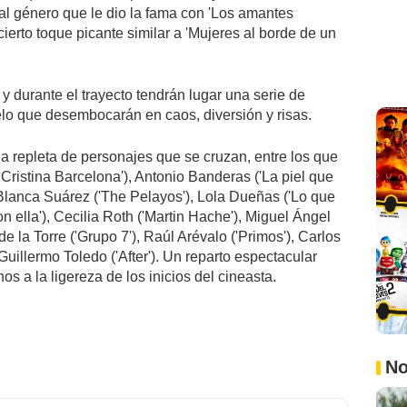
 género que le dio la fama con 'Los amantes
cierto toque picante similar a 'Mujeres al borde de un
 y durante el trayecto tendrán lugar una serie de
elo que desembocarán en caos, diversión y risas.
a repleta de personajes que se cruzan, entre los que
Cristina Barcelona'), Antonio Banderas ('La piel que
, Blanca Suárez ('The Pelayos'), Lola Dueñas ('Lo que
n ella'), Cecilia Roth ('Martin Hache'), Miguel Ángel
de la Torre ('Grupo 7'), Raúl Arévalo ('Primos'), Carlos
 Guillermo Toledo ('After'). Un reparto espectacular
os a la ligereza de los inicios del cineasta.
No