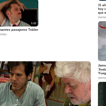
31 añ
hoy c
que e
vierne
1:22
antes pasajeros Tráiler
istas
James
'Avat
'Fueg
vierne