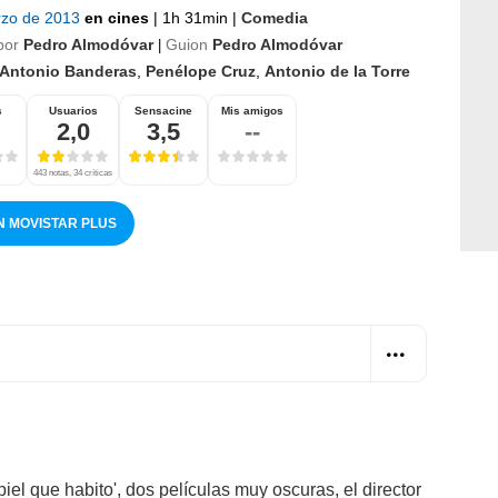
rzo de 2013
en cines
|
1h 31min
|
Comedia
por
Pedro Almodóvar
Guion
Pedro Almodóvar
|
Antonio Banderas
,
Penélope Cruz
,
Antonio de la Torre
s
Usuarios
Sensacine
Mis amigos
2,0
3,5
--
443 notas, 34 críticas
N MOVISTAR PLUS
iel que habito', dos películas muy oscuras, el director