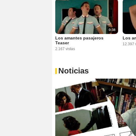
0:38
Los amantes pasajeros
Los am
Teaser
12.397 v
2.167 vistas
Noticias