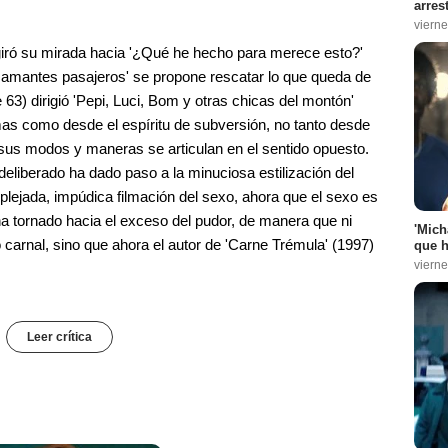
arres
vierne
giró su mirada hacia '¿Qué he hecho para merece esto?'
 amantes pasajeros' se propone rescatar lo que queda de
 63) dirigió 'Pepi, Luci, Bom y otras chicas del montón'
mas como desde el espíritu de subversión, no tanto desde
sus modos y maneras se articulan en el sentido opuesto.
deliberado ha dado paso a la minuciosa estilización del
lejada, impúdica filmación del sexo, ahora que el sexo es
e ha tornado hacia el exceso del pudor, de manera que ni
'Mich
 carnal, sino que ahora el autor de 'Carne Trémula' (1997)
que h
vierne
Leer crítica