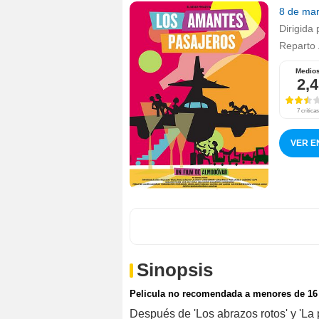
8 de ma
Dirigida 
Reparto
Medio
2,4
7 críticas
VER E
Sinopsis
Pelicula no recomendada a menores de 16
Después de 'Los abrazos rotos' y 'La p