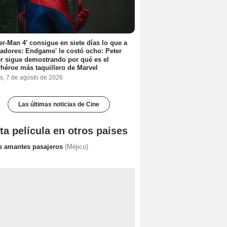
er-Man 4' consigue en siete días lo que a
adores: Endgame' le costó ocho: Peter
r sigue demostrando por qué es el
héroe más taquillero de Marvel
s, 7 de agosto de 2026
Las últimas noticias de Cine
ta película en otros paises
s amantes pasajeros
(Méjico)