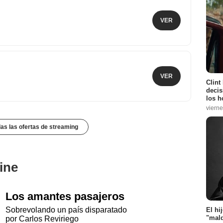
VER
VER
Clint
decis
los h
vierne
das las ofertas de streaming
ine
Los amantes pasajeros
Sobrevolando un país disparatado
El hi
"mald
por Carlos Reviriego