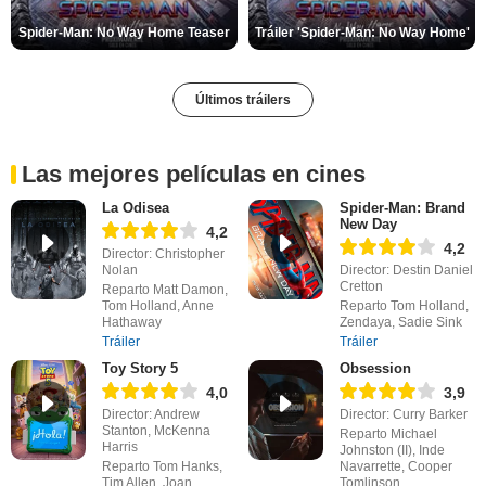
Spider-Man: No Way Home Teaser
Tráiler 'Spider-Man: No Way Home'
Últimos tráilers
Las mejores películas en cines
La Odisea
Spider-Man: Brand
New Day
4,2
4,2
Director: Christopher
Nolan
Director: Destin Daniel
Cretton
Reparto Matt Damon,
Tom Holland, Anne
Reparto Tom Holland,
Hathaway
Zendaya, Sadie Sink
Tráiler
Tráiler
Toy Story 5
Obsession
4,0
3,9
Director: Andrew
Director: Curry Barker
Stanton, McKenna
Reparto Michael
Harris
Johnston (II), Inde
Reparto Tom Hanks,
Navarrette, Cooper
Tim Allen, Joan
Tomlinson