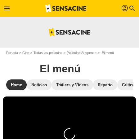
profil
menu
search
Portada
Cine
Todas las películas
Películas Suspense
El menú
El menú
Home
Noticias
Tráilers y Vídeos
Reparto
Críticas