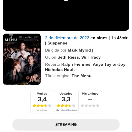
2 de diciembre de 2022
en cines
|
1h 48min
|
Suspense
Dirigida por
Mark Mylod
|
Guion
Seth Reiss
,
Will Tracy
Reparto
Ralph Fiennes
,
Anya Taylor-Joy
,
Nicholas Hoult
Título original
The Menu
Medios
Usuarios
Mis amigos
3,4
3,3
--
39 críticas
212 notas, 24 críticas
STREAMING