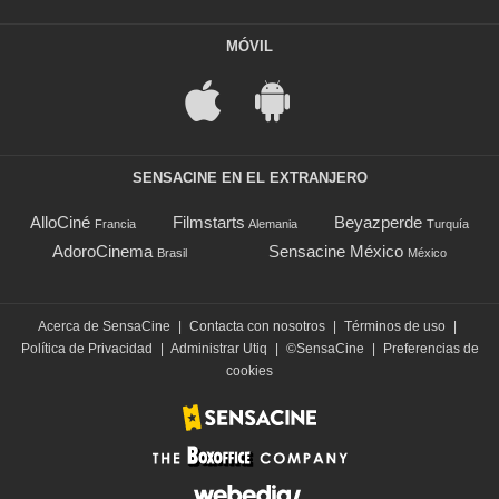
MÓVIL
SENSACINE EN EL EXTRANJERO
AlloCiné
Filmstarts
Beyazperde
Francia
Alemania
Turquía
AdoroCinema
Sensacine México
Brasil
México
Acerca de SensaCine
|
Contacta con nosotros
|
Términos de uso
|
Política de Privacidad
|
Administrar Utiq
|
©SensaCine
|
Preferencias de
cookies