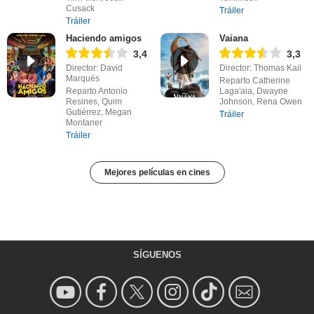
Cusack
Tráiler
Tráiler
Haciendo amigos
Vaiana
3,4
3,3
Director: David
Director: Thomas Kail
Marqués
Reparto Catherine
Reparto Antonio
Laga'aia, Dwayne
Resines, Quim
Johnson, Rena Owen
Gutiérrez, Megan
Tráiler
Montaner
Tráiler
Mejores películas en cines
SÍGUENOS