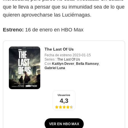
que le lleva a pensar que su inmunidad sea de lo que
quieren aprovecharse las Luciérnagas.
Estreno:
16 de enero en HBO Max
The Last Of Us
Fecha de estreno
2023-01-15
Series :
The Last Of Us
Con
Kaitlyn Dever
,
Bella Ramsey
,
Gabriel Luna
Usuarios
4,3
VER EN HBO MAX