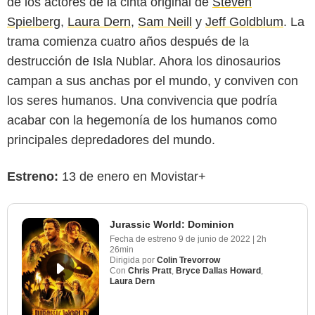
de los actores de la cinta original de
Steven
Spielberg
,
Laura Dern
,
Sam Neill
y
Jeff Goldblum
. La
trama comienza cuatro años después de la
destrucción de Isla Nublar. Ahora los dinosaurios
campan a sus anchas por el mundo, y conviven con
los seres humanos. Una convivencia que podría
acabar con la hegemonía de los humanos como
principales depredadores del mundo.
Estreno:
13 de enero en Movistar+
Jurassic World: Dominion
Fecha de estreno
9 de junio de 2022
|
2h
26min
Dirigida por
Colin Trevorrow
Con
Chris Pratt
,
Bryce Dallas Howard
,
Laura Dern