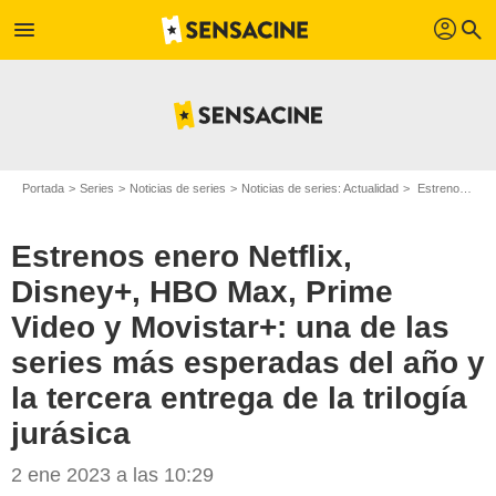
profil
menu
search
Portada
Series
Noticias de series
Noticias de series: Actualidad
Estrenos enero Netflix, Disney+, HBO Max, Prime Video y Movistar+: una de las series más esperadas del año y la tercera entrega de la trilogía jurásica
Estrenos enero Netflix,
Disney+, HBO Max, Prime
Video y Movistar+: una de las
series más esperadas del año y
la tercera entrega de la trilogía
jurásica
Sensacine
2 ene 2023 a las 10:29