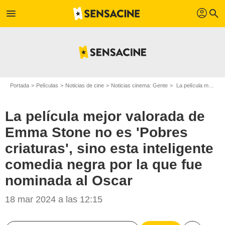
profil
menu
search
Portada
Películas
Noticias de cine
Noticias cinema: Gente
La película mejor valorada de Emma Stone no es 'Pobres criaturas', sino esta inteligente comedia negra por la que fue nominada al Oscar
La película mejor valorada de
Emma Stone no es 'Pobres
criaturas', sino esta inteligente
comedia negra por la que fue
nominada al Oscar
18 mar 2024 a las 12:15