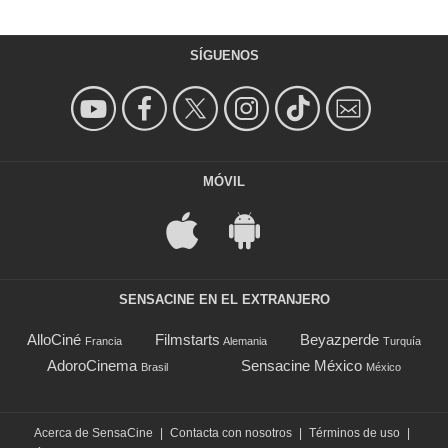
SÍGUENOS
MÓVIL
SENSACINE EN EL EXTRANJERO
AlloCiné
Filmstarts
Beyazperde
Francia
Alemania
Turquía
AdoroCinema
Sensacine México
Brasil
México
Acerca de SensaCine
|
Contacta con nosotros
|
Términos de uso
|