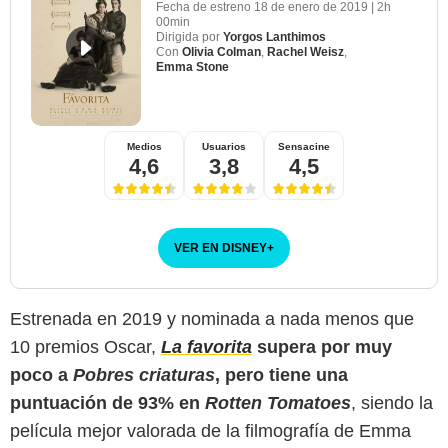
Fecha de estreno
18 de enero de 2019
|
2h
00min
Dirigida por
Yorgos Lanthimos
Con
Olivia Colman
,
Rachel Weisz
,
Emma Stone
Medios
Usuarios
Sensacine
4,6
3,8
4,5
VER EN DISNEY
+
Estrenada en 2019 y nominada a nada menos que
10 premios Oscar,
La favorita
supera por muy
poco a
Pobres criaturas
, pero tiene una
puntuación de 93% en
Rotten Tomatoes
, siendo la
película mejor valorada de la filmografía de Emma