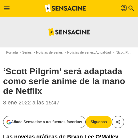
profil
menu
search
Portada
Series
Noticias de series
Noticias de series: Actualidad
‘Scott Pilgrim’ será adaptada como serie anime de la mano de Netflix
‘Scott Pilgrim’ será adaptada
como serie anime de la mano
de Netflix
8 ene 2022 a las 15:47
Añade Sensacine a tus fuentes favoritas
Síguenos
Compartir
Las novelas gráficas de Bryan Lee O’Malley