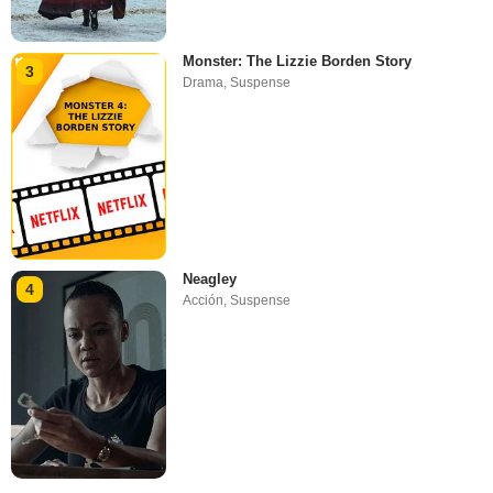
Monster: The Lizzie Borden Story
3
Drama
,
Suspense
Neagley
4
Acción
,
Suspense