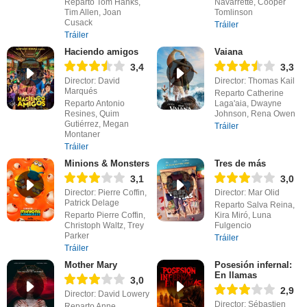
Reparto Tom Hanks,
Navarrette, Cooper
Tim Allen, Joan
Tomlinson
Cusack
Tráiler
Tráiler
Haciendo amigos
Vaiana
3,4
3,3
Director: David
Director: Thomas Kail
Marqués
Reparto Catherine
Reparto Antonio
Laga'aia, Dwayne
Resines, Quim
Johnson, Rena Owen
Gutiérrez, Megan
Tráiler
Montaner
Tráiler
Minions & Monsters
Tres de más
3,1
3,0
Director: Pierre Coffin,
Director: Mar Olid
Patrick Delage
Reparto Salva Reina,
Reparto Pierre Coffin,
Kira Miró, Luna
Christoph Waltz, Trey
Fulgencio
Parker
Tráiler
Tráiler
Mother Mary
Posesión infernal:
En llamas
3,0
2,9
Director: David Lowery
Director: Sébastien
Reparto Anne