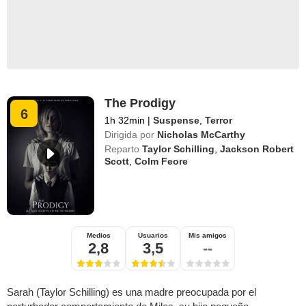
The Prodigy
6
1h 32min
|
Suspense
,
Terror
Dirigida por
Nicholas McCarthy
Reparto
Taylor Schilling
,
Jackson Robert
Scott
,
Colm Feore
Medios
Usuarios
Mis amigos
2,8
3,5
--
Sarah (Taylor Schilling) es una madre preocupada por el