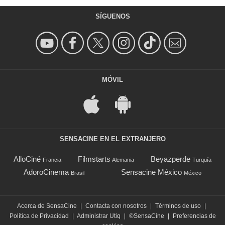
SÍGUENOS
MÓVIL
SENSACINE EN EL EXTRANJERO
AlloCiné
Filmstarts
Beyazperde
Francia
Alemania
Turquía
AdoroCinema
Sensacine México
Brasil
México
Acerca de SensaCine
|
Contacta con nosotros
|
Términos de uso
|
Política de Privacidad
|
Administrar Utiq
|
©SensaCine
|
Preferencias de