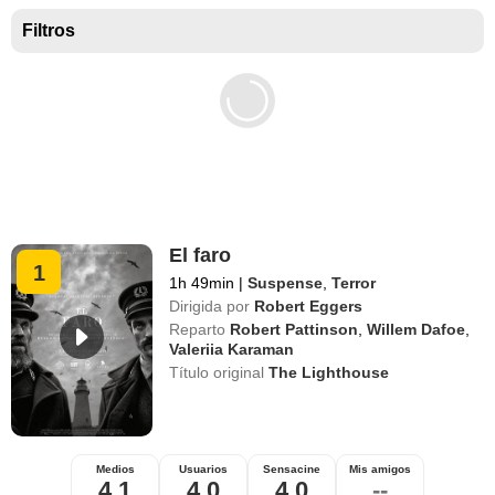
Mejores películas para niños
Filtros
El faro
1
1h 49min
|
Suspense
,
Terror
Dirigida por
Robert Eggers
Reparto
Robert Pattinson
,
Willem Dafoe
,
Valeriia Karaman
Título original
The Lighthouse
Medios
Usuarios
Sensacine
Mis amigos
4,1
4,0
4,0
--