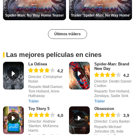
Spider-Man: No Way Home Teaser
Tráiler 'Spider-Man: No Way Home'
Últimos tráilers
Las mejores películas en cines
La Odisea
Spider-Man: Brand
New Day
4,2
4,2
Director: Christopher
Nolan
Director: Destin Daniel
Cretton
Reparto Matt Damon,
Tom Holland, Anne
Reparto Tom Holland,
Hathaway
Zendaya, Sadie Sink
Tráiler
Tráiler
Toy Story 5
Obsession
4,0
3,9
Director: Andrew
Director: Curry Barker
Stanton, McKenna
Reparto Michael
Harris
Johnston (II), Inde