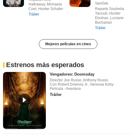
Vaniček
Hathaway, Michaela
Coel, Hunter Schafer
Reparto Souheila
Yacoub, Hunter
Tráiler
Doohan, Luciane
Buchanan
Tráiler
Mejores películas en cines
Estrenos más esperados
Vengadores: Doomsday
Director Joe Russo, Anthony Russo
Con Robert Downey Jr., Vanessa Kirby
Película - Aventura
Tráiler