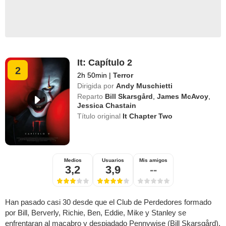
It: Capítulo 2
2
2h 50min
|
Terror
Dirigida por
Andy Muschietti
Reparto
Bill Skarsgård
,
James McAvoy
,
Jessica Chastain
Título original
It Chapter Two
Medios
Usuarios
Mis amigos
3,2
3,9
--
Han pasado casi 30 desde que el Club de Perdedores formado
por Bill, Berverly, Richie, Ben, Eddie, Mike y Stanley se
enfrentaran al macabro y despiadado Pennywise (Bill Skarsgård).