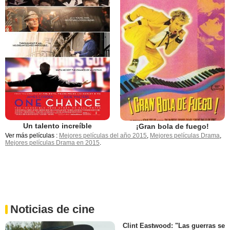
Un talento increíble
¡Gran bola de fuego!
Ver más películas :
Mejores películas del año 2015
,
Mejores películas Drama
,
Mejores películas Drama en 2015
.
Noticias de cine
Clint Eastwood: "Las guerras se