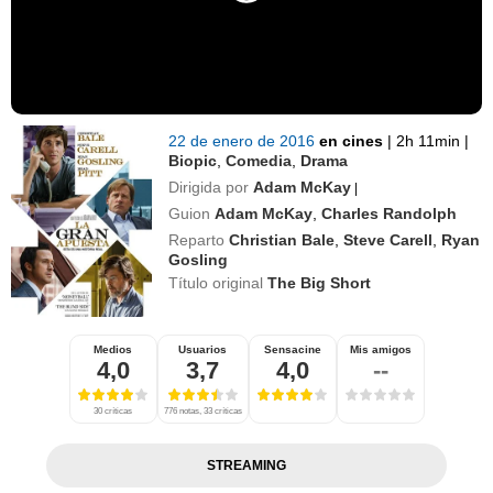
22 de enero de 2016
en cines
|
2h 11min
|
Biopic
,
Comedia
,
Drama
Dirigida por
Adam McKay
|
Guion
Adam McKay
,
Charles Randolph
Reparto
Christian Bale
,
Steve Carell
,
Ryan
Gosling
Título original
The Big Short
Medios
Usuarios
Sensacine
Mis amigos
4,0
3,7
4,0
--
30 críticas
776 notas, 33 críticas
STREAMING