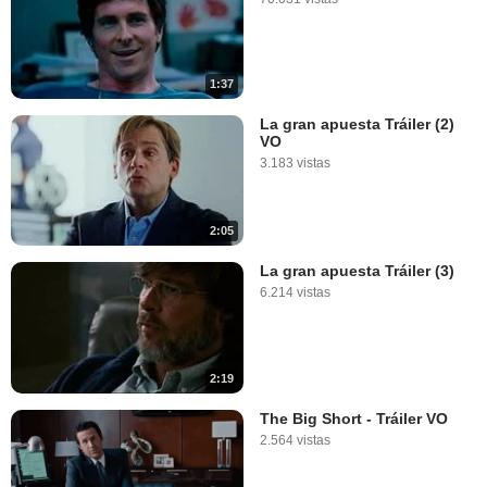
1:37
La gran apuesta Tráiler (2)
VO
3.183 vistas
2:05
La gran apuesta Tráiler (3)
6.214 vistas
2:19
The Big Short - Tráiler VO
2.564 vistas