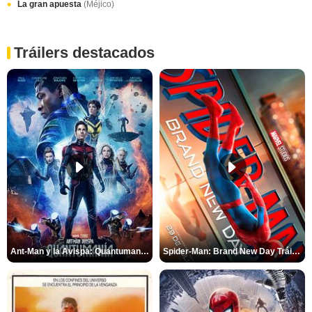
La gran apuesta
(Méjico)
Tráilers destacados
Ant-Man y la Avispa: Quantumanía Tráiler (2)
Spider-Man: Brand New Day Tráiler (3)