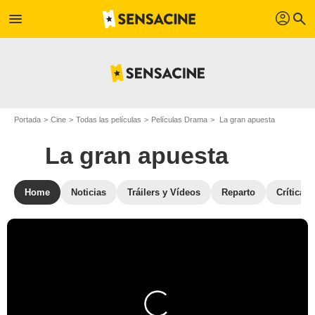
profil
menu
search
Portada
Cine
Todas las películas
Películas Drama
La gran apuesta
La gran apuesta
Home
Noticias
Tráilers y Vídeos
Reparto
Críticas