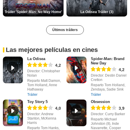
Tráiler 'Spider-Man: No Way Home'
La Odisea Tráiler (3)
Últimos tráilers
Las mejores películas en cines
La Odisea
Spider-Man: Brand
New Day
4,2
4,2
Director: Christopher
Nolan
Director: Destin Daniel
Cretton
Reparto Matt Damon,
Tom Holland, Anne
Reparto Tom Holland,
Hathaway
Zendaya, Sadie Sink
Tráiler
Tráiler
Toy Story 5
Obsession
4,0
3,9
Director: Andrew
Director: Curry Barker
Stanton, McKenna
Reparto Michael
Harris
Johnston (II), Inde
Reparto Tom Hanks,
Navarrette, Cooper