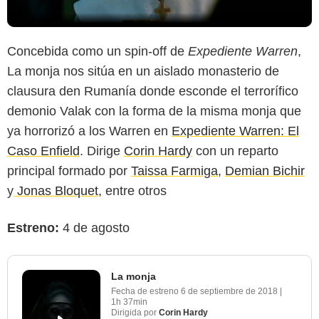
Concebida como un spin-off de
Expediente Warren
,
La monja nos sitúa en un aislado monasterio de
clausura den Rumanía donde esconde el terrorífico
demonio Valak con la forma de la misma monja que
ya horrorizó a los Warren en
Expediente Warren: El
Caso Enfield
. Dirige
Corin Hardy
con un reparto
principal formado por
Taissa Farmiga
,
Demian Bichir
y
Jonas Bloquet
, entre otros
Estreno:
4 de agosto
La monja
Fecha de estreno
6 de septiembre de 2018
|
1h 37min
Dirigida por
Corin Hardy