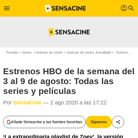
profil
menu
search
Portada
Series
Noticias de series
Noticias de series: Actualidad
Estrenos HBO de la semana del 3 al 9 de agosto: Todas las series y películas
Estrenos HBO de la semana del
3 al 9 de agosto: Todas las
series y películas
Por
SensaCine
— 2 ago 2020 a las 17:22
Añade Sensacine a tus fuentes favoritas
Síguenos
Compartir
‘La extraordinaria playlist de Zoey’, la versión