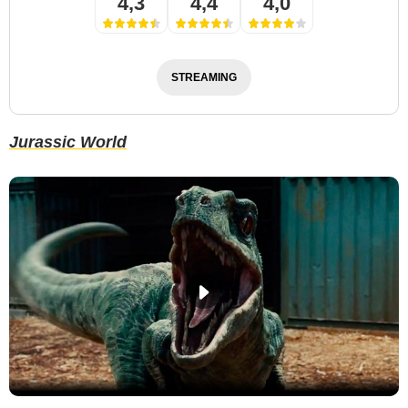
4,3
4,4
4,0
STREAMING
Jurassic World