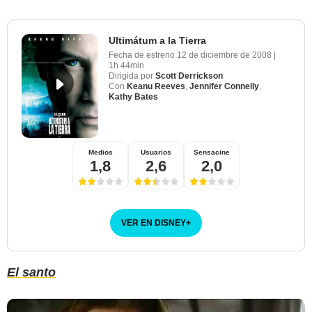
Ultimátum a la Tierra
Fecha de estreno
12 de diciembre de 2008
|
1h 44min
Dirigida por
Scott Derrickson
Con
Keanu Reeves
,
Jennifer Connelly
,
Kathy Bates
Medios
Usuarios
Sensacine
1,8
2,6
2,0
VER EN DISNEY
+
El santo