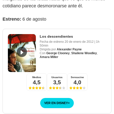
cotidiano parece desmoronarse ante él.
Estreno:
6 de agosto
Los descendientes
Fecha de estreno
20 de enero de 2012
|
1h
50min
Dirigida por
Alexander Payne
Con
George Clooney
,
Shailene Woodley
,
Amara Miller
Medios
Usuarios
Sensacine
4,5
3,5
4,0
VER EN DISNEY
+