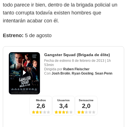
todo parece ir bien, dentro de la brigada policial un
tanto corrupta todavía existen hombres que
intentarán acabar con él.
Estreno:
5 de agosto
Gangster Squad (Brigada de élite)
Fecha de estreno
8 de febrero de 2013
|
1h
53min
Dirigida por
Ruben Fleischer
Con
Josh Brolin
,
Ryan Gosling
,
Sean Penn
Medios
Usuarios
Sensacine
2,6
3,4
2,0