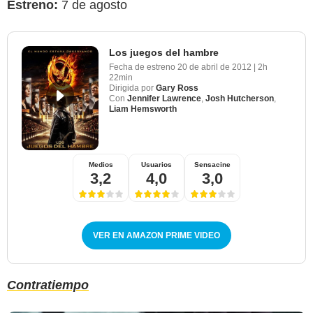
Estreno:
7 de agosto
Los juegos del hambre
Fecha de estreno
20 de abril de 2012
|
2h
22min
Dirigida por
Gary Ross
Con
Jennifer Lawrence
,
Josh Hutcherson
,
Liam Hemsworth
Medios
Usuarios
Sensacine
3,2
4,0
3,0
VER EN AMAZON PRIME VIDEO
Contratiempo