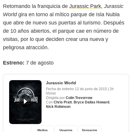
Retomando la franquicia de
Jurassic Park
,
Jurassic
World
gira en torno al mítico parque de Isla Nubla
que abre de nuevo sus puertas al turismo. Después
de 10 años abiertos, el parque cae en número de
visitas, por lo que deciden crear una nueva y
peligrosa atracción.
Estreno:
7 de agosto
Jurassic World
Fecha de estreno
12 de junio de 2015
|
2h
05min
Dirigida por
Colin Trevorrow
Con
Chris Pratt
,
Bryce Dallas Howard
,
Nick Robinson
Medios
Usuarios
Sensacine