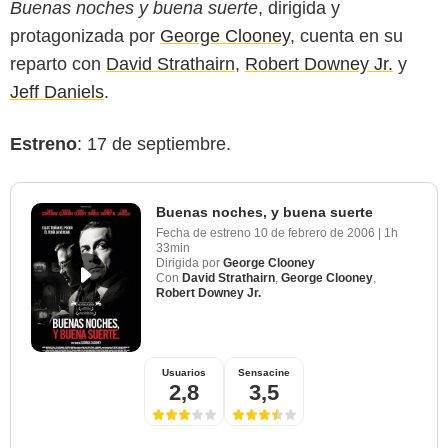
Buenas noches y buena suerte
, dirigida y
protagonizada por
George Clooney
, cuenta en su
reparto con
David Strathairn
,
Robert Downey Jr.
y
Jeff Daniels
.
Estreno
: 17 de septiembre.
Buenas noches, y buena suerte
Fecha de estreno
10 de febrero de 2006
|
1h
33min
Dirigida por
George Clooney
Con
David Strathairn
,
George Clooney
,
Robert Downey Jr.
Usuarios
Sensacine
2,8
3,5