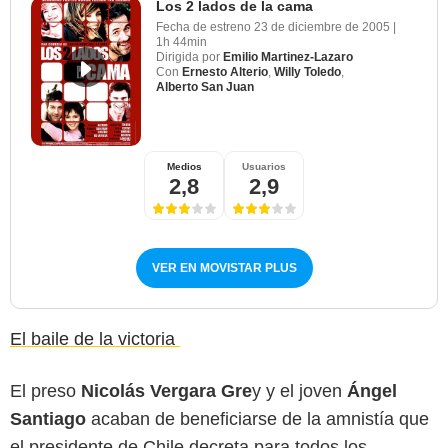
Los 2 lados de la cama
Fecha de estreno
23 de diciembre de 2005
|
1h 44min
Dirigida por
Emilio Martinez-Lazaro
Con
Ernesto Alterio
,
Willy Toledo
,
Alberto San Juan
Medios
Usuarios
2,8
2,9
VER EN MOVISTAR PLUS
El baile de la victoria
El preso
Nicolás Vergara Gre
y y el joven
Ángel
Santiago
acaban de beneficiarse de la amnistía que
el presidente de Chile decreta para todos los