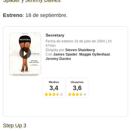
Estreno
: 18 de septiembre.
Secretary
Fecha de estreno
16 de julio de 2004
|
1h
47min
Dirigida por
Steven Shainberg
Con
James Spader
,
Maggie Gyllenhaal
,
Jeremy Davies
Medios
Usuarios
3,4
3,6
Step Up 3