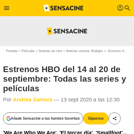
profil
menu
search
Portada
Películas
Noticias de cine
Noticias cinema: Rodajes
Estrenos HBO del 14 al 20 de septiembre: Todas las series y películas
Estrenos HBO del 14 al 20 de
septiembre: Todas las series y
películas
Por
Andrea Zamora
— 13 sept 2020 a las 12:30
Añade Sensacine a tus fuentes favoritas
Síguenos
Compartir
'We Are Who We Are', 'El tercer día', 'Smallfoot'...