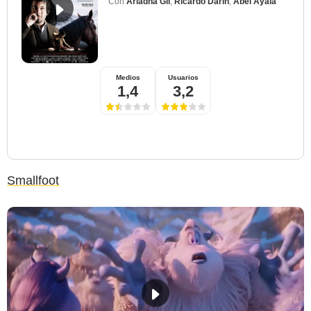
Con
Ariadna Gil
,
Ricardo Darín
,
Abel Ayala
Medios
Usuarios
1,4
3,2
Smallfoot