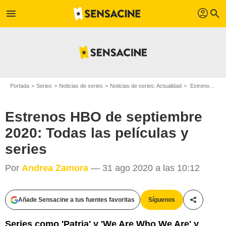
profil
menu
search
Portada
Series
Noticias de series
Noticias de series: Actualidad
Estrenos HBO de septiembre 2020: Todas las películas y series
Estrenos HBO de septiembre
2020: Todas las películas y
series
Por
Andrea Zamora
— 31 ago 2020 a las 10:12
Añade Sensacine a tus fuentes favoritas
Síguenos
Compartir
Series como 'Patria' y 'We Are Who We Are' y