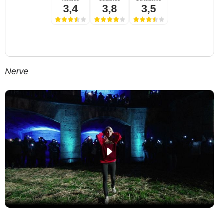
3,4
3,8
3,5
Nerve