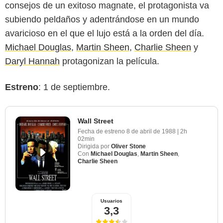
consejos de un exitoso magnate, el protagonista va
subiendo peldaños y adentrándose en un mundo
avaricioso en el que el lujo está a la orden del día.
Michael Douglas
,
Martin Sheen
,
Charlie Sheen
y
Daryl Hannah
protagonizan la película.
Estreno
: 1 de septiembre.
Wall Street
Fecha de estreno
8 de abril de 1988
|
2h
02min
Dirigida por
Oliver Stone
Con
Michael Douglas
,
Martin Sheen
,
Charlie Sheen
Usuarios
3,3